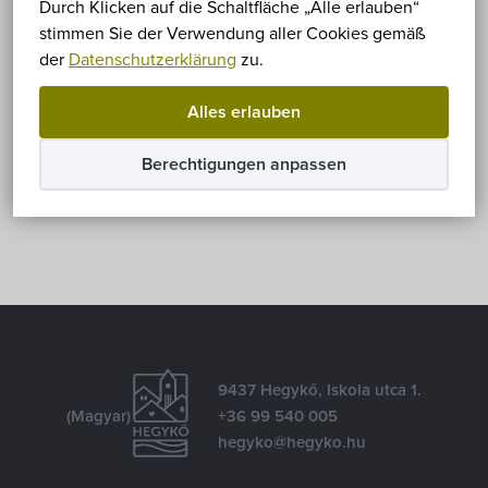
Durch Klicken auf die Schaltfläche „Alle erlauben“
Leider ist der Eintrag nur auf
Magyar
verfügbar.
stimmen Sie der Verwendung aller Cookies gemäß
der
Datenschutzerklärung
zu.
Alles erlauben
Teilen
Berechtigungen anpassen
Facebook
E-mail
9437 Hegykő, Iskola utca 1.
(Magyar)
+36 99 540 005
hegyko@hegyko.hu