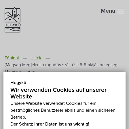
Menü
Főoldal
Hírek
(Magyar) Megjelent a ragadós száj- és körömfájás betegség
Magyarországon
Hegykő
(Magyar) Megjelent a
Wir verwenden Cookies auf unserer
ragadós száj- és körömfájás
Website
Unsere Website verwendet Cookies für ein
betegség Magyarországon
bestmögliches Benutzererlebnis und einen sicheren
Betrieb.
2025. März 10.
Der Schutz Ihrer Daten ist uns wichtig!