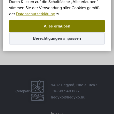
Leider ist der Eintrag nur auf
Magyar
verfügbar.
Durch Klicken auf die Schaltfläche „Alle erlauben“
stimmen Sie der Verwendung aller Cookies gemäß
der
Datenschutzerklärung
zu.
Teilen
Alles erlauben
Facebook
E-mail
Berechtigungen anpassen
9437 Hegykő, Iskola utca 1.
(Magyar)
+36 99 540 005
hegyko@hegyko.hu
Hírek