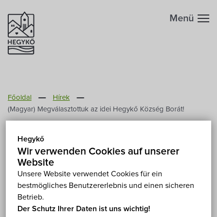
Menü
Főoldal
Hírek
(Magyar) Megválasztottuk az idei Hegykő Község Borát!
(Magyar) Megválasztottuk
Hegykő
az idei Hegykő Község
Wir verwenden Cookies auf unserer
Website
Borát!
Unsere Website verwendet Cookies für ein
bestmögliches Benutzererlebnis und einen sicheren
2012. Mai 30.
Betrieb.
Der Schutz Ihrer Daten ist uns wichtig!