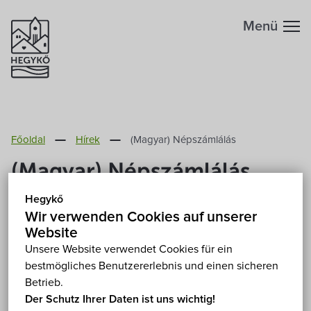
Menü
Főoldal
Hírek
(Magyar) Népszámlálás
(Magyar) Népszámlálás
Hegykő
2022. Juli 15.
Wir verwenden Cookies auf unserer
Website
Leider ist der Eintrag nur auf
Magyar
verfügbar.
Unsere Website verwendet Cookies für ein
bestmögliches Benutzererlebnis und einen sicheren
Betrieb.
Der Schutz Ihrer Daten ist uns wichtig!