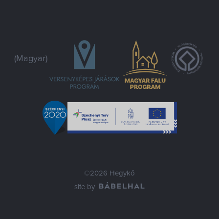
(Magyar)
©2026 Hegykő
site by