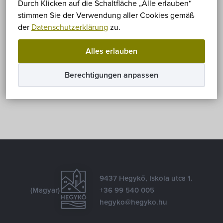
Durch Klicken auf die Schaltfläche „Alle erlauben“
Leider ist der Eintrag nur auf
Magyar
verfügbar.
stimmen Sie der Verwendung aller Cookies gemäß
der
Datenschutzerklärung
zu.
Alles erlauben
Teilen
Berechtigungen anpassen
Facebook
E-mail
9437 Hegykő, Iskola utca 1.
(Magyar)
+36 99 540 005
hegyko@hegyko.hu