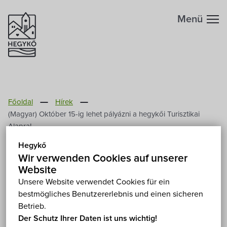
Menü
Főoldal
Hírek
(Magyar) Október 15-ig lehet pályázni a hegykői Turisztikai
Alapra!
Hegykő
(Magyar) Október 15-ig
Wir verwenden Cookies auf unserer
lehet pályázni a hegykői
Website
Unsere Website verwendet Cookies für ein
Turisztikai Alapra!
bestmögliches Benutzererlebnis und einen sicheren
Betrieb.
2015. September 15.
Der Schutz Ihrer Daten ist uns wichtig!