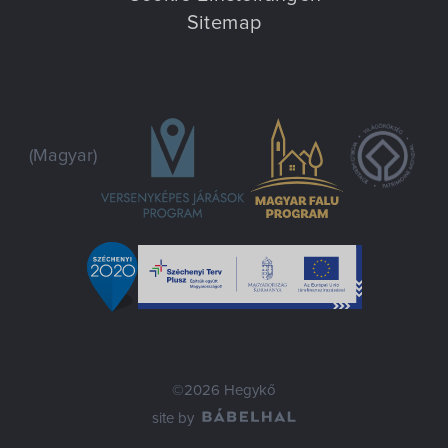
Sitemap
(Magyar)
©2026 Hegykő
site by