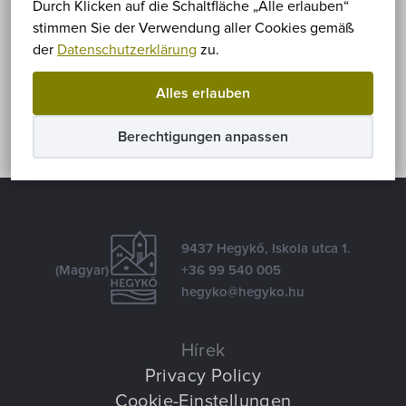
Durch Klicken auf die Schaltfläche „Alle erlauben“
stimmen Sie der Verwendung aller Cookies gemäß
Teilen
der
Datenschutzerklärung
zu.
Facebook
E-mail
Alles erlauben
Berechtigungen anpassen
9437 Hegykő, Iskola utca 1.
(Magyar)
+36 99 540 005
hegyko@hegyko.hu
Hírek
Privacy Policy
Cookie-Einstellungen