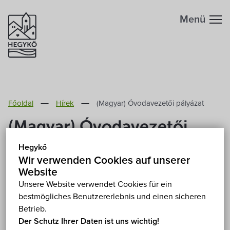
Menü
Főoldal
Hírek
(Magyar) Óvodavezetői pályázat
(Magyar) Óvodavezetői
pályázat
Hegykő
Wir verwenden Cookies auf unserer
Website
2019. April 1.
Unsere Website verwendet Cookies für ein
bestmögliches Benutzererlebnis und einen sicheren
Leider ist der Eintrag nur auf
Magyar
verfügbar.
Betrieb.
Der Schutz Ihrer Daten ist uns wichtig!