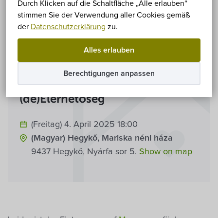
Durch Klicken auf die Schaltfläche „Alle erlauben“
Free
stimmen Sie der Verwendung aller Cookies gemäß
der
Datenschutzerklärung
zu.
Alles erlauben
(de)Információk
Berechtigungen anpassen
(de)Elérhetőség
(Freitag) 4. April 2025 18:00
(Magyar) Hegykő, Mariska néni háza
9437 Hegykő, Nyárfa sor 5.
Show on map