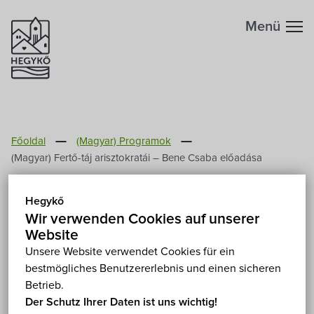
Menü
Főoldal
(Magyar) Programok
(Magyar) Fertő-táj arisztokratái – Bene Csaba előadása
(Magyar) Fertő-táj
Hegykő
arisztokratái – Bene Csaba
Wir verwenden Cookies auf unserer
előadása
Website
Unsere Website verwendet Cookies für ein
bestmögliches Benutzererlebnis und einen sicheren
(Freitag) 4. April 2025 18:00
Betrieb.
(Magyar) Hegykő, Mariska néni háza 9437 Hegykő,
Der Schutz Ihrer Daten ist uns wichtig!
Nyárfa sor 5.
Show on map