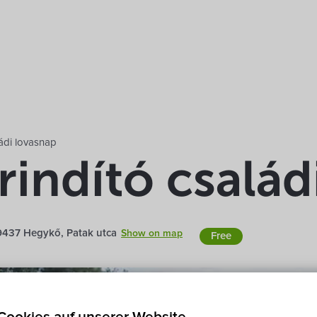
ádi lovasnap
rindító család
9437 Hegykő, Patak utca
Show on map
Free