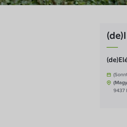
(de)
(de)El
(Sonn
(Magy
9437 