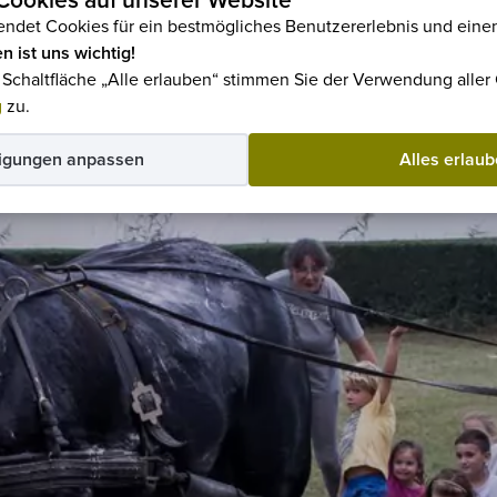
ookies auf unserer Website
ndet Cookies für ein bestmögliches Benutzererlebnis und einen
n ist uns wichtig!
e Schaltfläche „Alle erlauben“ stimmen Sie der Verwendung alle
g
zu.
igungen anpassen
Alles erlau