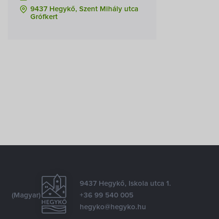
9437 Hegykő, Szent Mihály utca
Grófkert
9437 Hegykő, Iskola utca 1.
(Magyar)
+36 99 540 005
hegyko@hegyko.hu