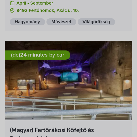
April -
September
9492 Fertőhomok, Akác u. 10.
Hagyomány
Művészet
Világörökség
(de)24 minutes by car
(Magyar) Fertőrákosi Kőfejtő és