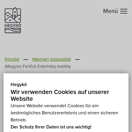
Menü
Főoldal
(Magyar) Szabadidő
(Magyar) Fertődi Esterházy-kastély
(Magyar) Fertődi
Hegykő
Esterházy-kastély
Wir verwenden Cookies auf unserer
Website
9431 Fertőd, Joseph Haydn u. 2.
Show on map
Unsere Website verwendet Cookies für ein
bestmögliches Benutzererlebnis und einen sicheren
Betrieb.
Der Schutz Ihrer Daten ist uns wichtig!