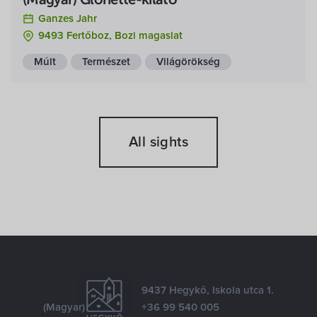
(Magyar) Gloriette-kilátó
Ganzes Jahr
9493 Fertőboz, Bozi magaslat
Múlt
Természet
Világörökség
All sights
9437 Hegykő, Iskola utca 1.
(Magyar)
+36 99 540 005