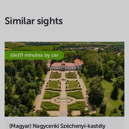
Similar sights
(de)11 minutes by car
(Magyar) Nagycenki Széchenyi-kastély