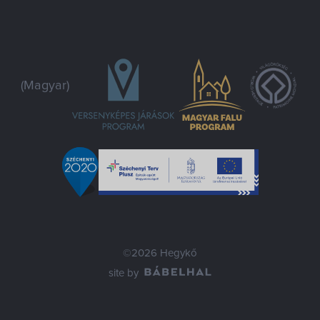
(Magyar)
©2026 Hegykő
site by