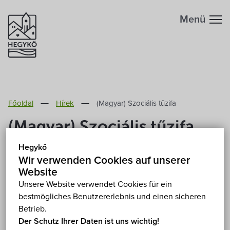
Menü
Főoldal
Hírek
(Magyar) Szociális tűzifa
(Magyar) Szociális tűzifa
Hegykő
2020. Oktober 10.
Wir verwenden Cookies auf unserer
Website
Leider ist der Eintrag nur auf
Magyar
verfügbar.
Unsere Website verwendet Cookies für ein
bestmögliches Benutzererlebnis und einen sicheren
Betrieb.
Der Schutz Ihrer Daten ist uns wichtig!