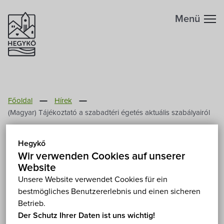
Menü
Főoldal
Hírek
(Magyar) Tájékoztató a szabadtéri égetés aktuális szabályairól
(Magyar) Tájékoztató a
Hegykő
szabadtéri égetés aktuális
Wir verwenden Cookies auf unserer
Website
szabályairól
Unsere Website verwendet Cookies für ein
bestmögliches Benutzererlebnis und einen sicheren
2015. September 15.
Betrieb.
Der Schutz Ihrer Daten ist uns wichtig!