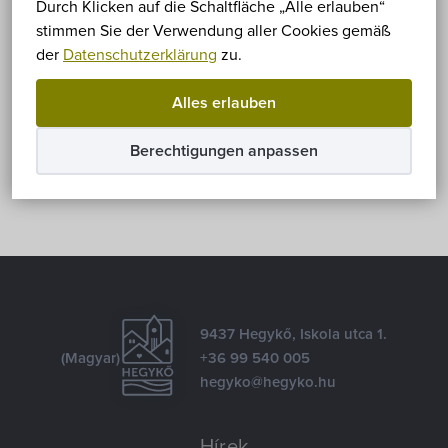
Leider ist der Eintrag nur auf
Magyar
verfügbar.
Durch Klicken auf die Schaltfläche „Alle erlauben“
stimmen Sie der Verwendung aller Cookies gemäß
der
Datenschutzerklärung
zu.
Teilen
Alles erlauben
Facebook
E-mail
Berechtigungen anpassen
9437 Hegykő, Iskola utca 1.
(Magyar)
+36 99 540 005
hegyko@hegyko.hu
Hírek