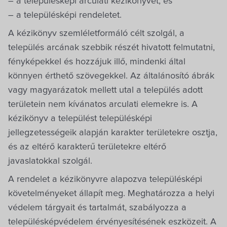
– a településképi arculati kézikönyvet, és
Villa Igku Kft.
– a településképi rendeletet.
Közérdekű adatok
A kézikönyv szemléletformáló célt szolgál, a
település arcának szebbik részét hivatott felmutatni,
Pályázatok
fényképekkel és hozzájuk illő, mindenki által
könnyen érthető szövegekkel. Az általánosító ábrák
Dokumentumok
vagy magyarázatok mellett utal a település adott
területein nem kívánatos arculati elemekre is. A
kézikönyv a települést településképi
jellegzetességeik alapján karakter területekre osztja,
és az eltérő karakterű területekre eltérő
javaslatokkal szolgál.
A rendelet a kézikönyvre alapozva településképi
követelményeket állapít meg. Meghatározza a helyi
védelem tárgyait és tartalmát, szabályozza a
településképvédelem érvényesítésének eszközeit. A