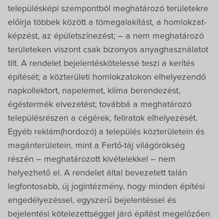
településképi szempontból meghatározó területekre
előírja többek között a tömegalakítást, a homlokzat-
képzést, az épületszínezést; – a nem meghatározó
területeken viszont csak bizonyos anyaghasználatot
tilt. A rendelet bejelentéskötelessé teszi a kerítés
építését; a közterületi homlokzatokon elhelyezendő
napkollektort, napelemet, klíma berendezést,
égéstermék elvezetést; továbbá a meghatározó
településrészen a cégérek, feliratok elhelyezését.
Egyéb reklám(hordozó) a település közterületein és
magánterületein, mint a Fertő-táj világörökség
részén – meghatározott kivételekkel – nem
helyezhető el. A rendelet által bevezetett talán
legfontosabb, új jogintézmény, hogy minden építési
engedélyezéssel, egyszerű bejelentéssel és
bejelentési kötelezettséggel járó építést megelőzően