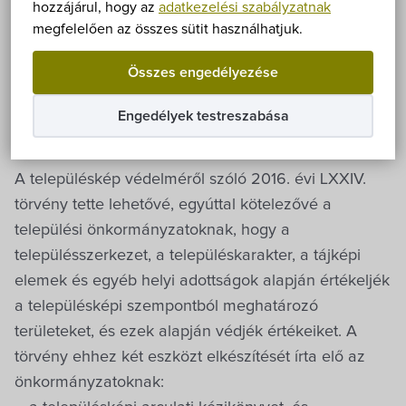
Önkormányzat
hozzájárul, hogy az
adatkezelési szabályzatnak
szóló önkormányzati
megfelelően az összes sütit használhatjuk.
rendelet, amelyeket 2018.
Hírek
Összes engedélyezése
január 1-től kell alkalmazni
eÜgyintézés
Engedélyek testreszabása
2017. December 22.
Önkormányzati hivatal
A településkép védelméről szóló 2016. évi LXXIV.
Képviselő-testület
törvény tette lehetővé, egyúttal kötelezővé a
települési önkormányzatoknak, hogy a
településszerkezet, a településkarakter, a tájképi
Választási információk
elemek és egyéb helyi adottságok alapján értékeljék
a településképi szempontból meghatározó
Közoktatási Intézmények
területeket, és ezek alapján védjék értékeiket. A
törvény ehhez két eszközt elkészítését írta elő az
Egyesületek, alapítványok
önkormányzatoknak: