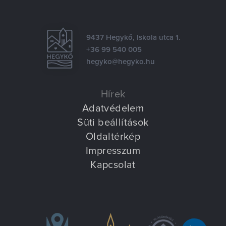
9437 Hegykő, Iskola utca 1.
+36 99 540 005
hegyko@hegyko.hu
Hírek
Adatvédelem
Süti beállítások
Oldaltérkép
Impresszum
Kapcsolat