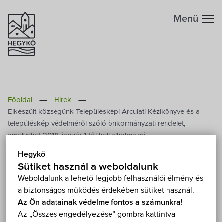
Menü
Hegykőről
Főoldal
Hírek
Megközelítés
Szabadidő
Elkészült községünk Településképi Arculati Kézikönyve és a
településkép védelméről szóló önkormányzati rendelet,
Fontos telefonszámok
amelyeket 2018. január 1-től kell alkalmazni
Szállások
Hegykő
Elkészült községünk
Földrajzi adottság
Sütiket használ a weboldalunk
Éttermek
Településképi Arculati
Weboldalunk a lehető legjobb felhasználói élmény és
a biztonságos működés érdekében sütiket használ.
Kézikönyve és a
Éghajlat
Programok
Az Ön adatainak védelme fontos a számunkra!
településkép védelméről
Az „Összes engedélyezése” gombra kattintva
Hegykő történelme