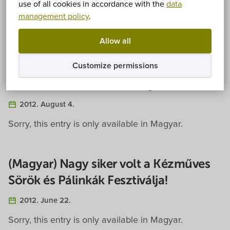
use of all cookies in accordance with the
data
management policy
.
(Magyar) Csaknem háromszáz tértek
Allow all
haza az első alkalommal
Customize permissions
megrendezett Hegykőről
Elszármazottak Találkozójára!
2012. August 4.
Sorry, this entry is only available in Magyar.
(Magyar) Nagy siker volt a Kézműves
Sörök és Pálinkák Fesztiválja!
2012. June 22.
Sorry, this entry is only available in Magyar.