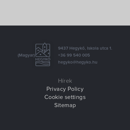
9437 Hegykő, Iskola utca 1.
(Magyar)
+36 99 540 005
hegyko@hegyko.hu
Hírek
Privacy Policy
Cookie settings
Sitemap