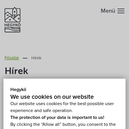
Menü
Főoldal
Hírek
Hírek
Hegykő
(Magyar) Új szolgáltató végzi a
We use cookies on our website
hulladékgyűjtést
Our website uses cookies for the best possible user
experience and safe operation.
2013. January 1.
The protection of your data is important to us!
By clicking the “Allow all” button, you consent to the
Sorry, this entry is only available in Magyar.