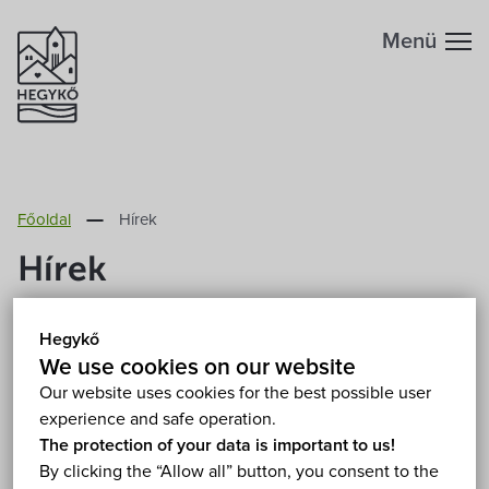
Menü
Főoldal
Hírek
Hírek
Hegykő
(Magyar) Letölthetők a Hegykői Hírek
We use cookies on our website
tavalyi számai
Our website uses cookies for the best possible user
experience and safe operation.
2012. January 5.
The protection of your data is important to us!
By clicking the “Allow all” button, you consent to the
Sorry, this entry is only available in Magyar.