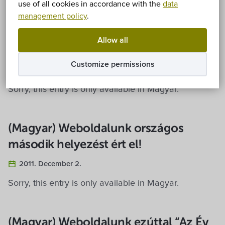
use of all cookies in accordance with the
data
management policy
.
(Magyar) Képviselő-testületi ülés és
Allow all
közmeghallgatás
Customize permissions
2011. December 8.
Sorry, this entry is only available in Magyar.
(Magyar) Weboldalunk országos
második helyezést ért el!
2011. December 2.
Sorry, this entry is only available in Magyar.
(Magyar) Weboldalunk ezúttal “Az Év