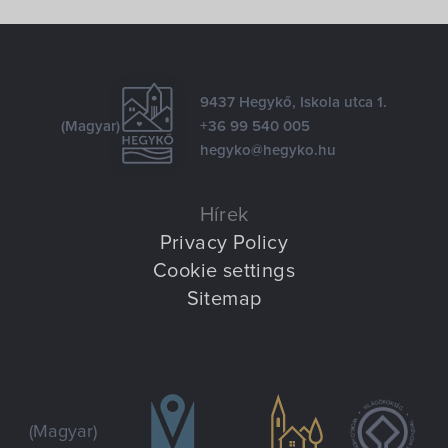
9437 Hegykő, Iskola utca 1.
(Magyar)
+36 99 540 005
hegyko@hegyko.hu
Hírek
Privacy Policy
Cookie settings
Sitemap
(Magyar)