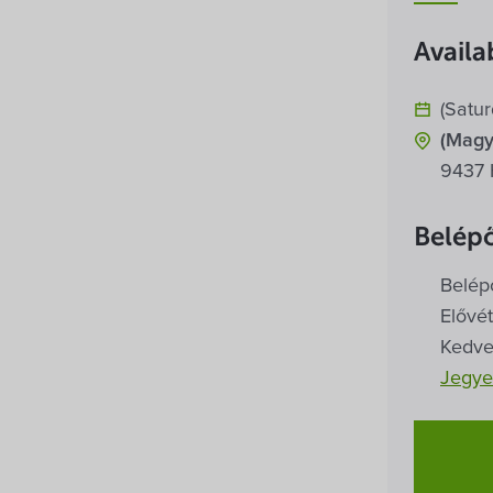
Availab
(Satu
(Magy
9437 
Belépő
Belép
Elővé
Kedve
Jegye