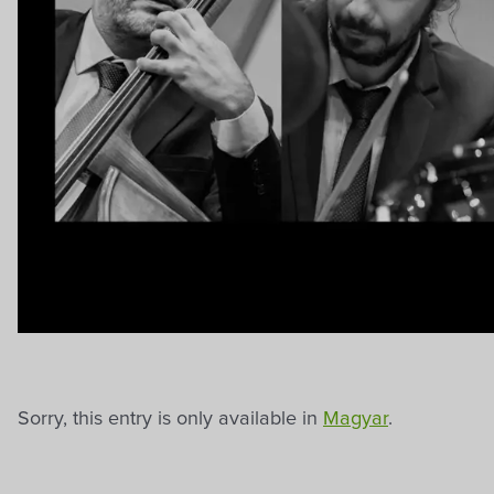
Sorry, this entry is only available in
Magyar
.