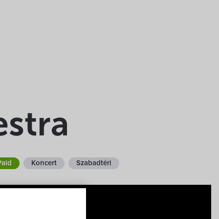
estra
Paid
Koncert
Szabadtéri