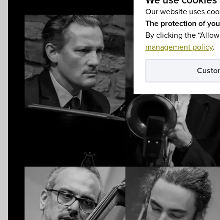
We use cookies 
Our website uses cook
The protection of you
By clicking the “Allow
management policy
.
Custo