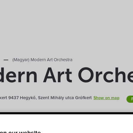
(Magyar) Modern Art Orchestra
ern Art Orch
kert 9437 Hegykő, Szent Mihály utca Grófkert
Show on map