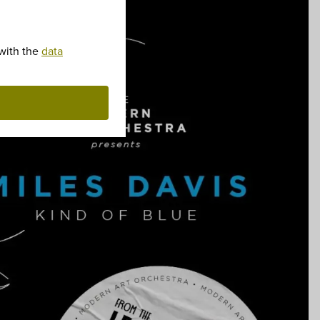
 with the
data