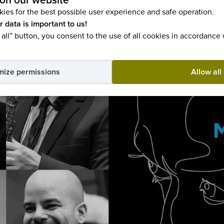
on our website
ies for the best possible user experience and safe operation.
r data is important to us!
 all” button, you consent to the use of all cookies in accordance
mize permissions
Allow all