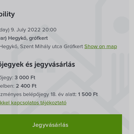
ility
rday) 9. July 2022 20:00
ar) Hegykő, grófkert
Hegykő, Szent Mihály utca Grófkert
Show on map
jegyek és jegyvásárlás
őjegy:
3 000 Ft
telben:
2 400 Ft
zményes belépőjegy 18. év alatt:
1 500 Ft
kkel kapcsolatos tájékoztató
Jegyvásárlás