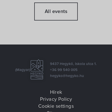
All events
9437 Hegykő, Iskola utca 1.
(Magyar)
+36 99 540 005
hegyko@hegyko.hu
Hírek
Privacy Policy
Cookie settings