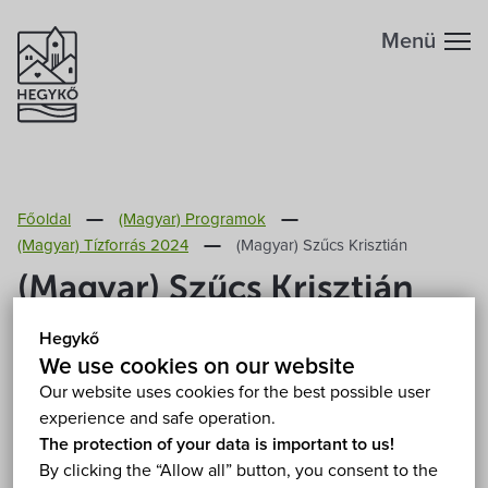
Menü
Főoldal
(Magyar) Programok
(Magyar) Tízforrás 2024
(Magyar) Szűcs Krisztián
(Magyar) Szűcs Krisztián
Hegykő
(Friday) 12. July 2024 20:30
We use cookies on our website
(Magyar) Hegykő, Szabadtéri színpad 9437 Hegykő
Our website uses cookies for the best possible user
Show on map
experience and safe operation.
Paid
Koncert
Szabadtéri
The protection of your data is important to us!
By clicking the “Allow all” button, you consent to the