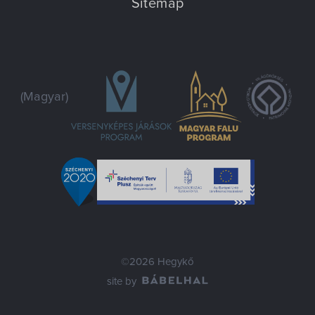
Sitemap
(Magyar)
©2026 Hegykő
site by