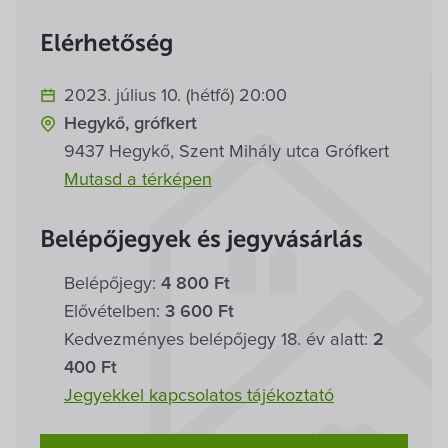
Villa Igku Kft.
Elérhetőség
Közérdekű adatok
2023. július 10. (hétfő) 20:00
Pályázatok
Hegykő, grófkert
9437 Hegykő, Szent Mihály utca Grófkert
Dokumentumok
Mutasd a térképen
Belépőjegyek és jegyvásárlás
Belépőjegy:
4 800 Ft
Elővételben:
3 600 Ft
Kedvezményes belépőjegy 18. év alatt:
2
400 Ft
Jegyekkel kapcsolatos tájékoztató