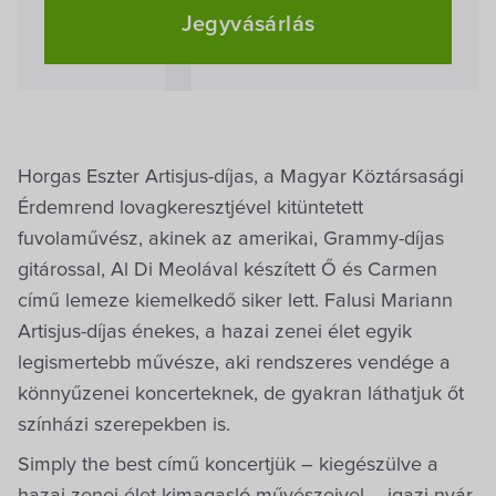
Jegyvásárlás
Horgas Eszter Artisjus-díjas, a Magyar Köztársasági
Érdemrend lovagkeresztjével kitüntetett
fuvolaművész, akinek az amerikai, Grammy-díjas
gitárossal, Al Di Meolával készített Ő és Carmen
című lemeze kiemelkedő siker lett. Falusi Mariann
Artisjus-díjas énekes, a hazai zenei élet egyik
legismertebb művésze, aki rendszeres vendége a
könnyűzenei koncerteknek, de gyakran láthatjuk őt
színházi szerepekben is.
Simply the best című koncertjük – kiegészülve a
hazai zenei élet kimagasló művészeivel – igazi nyár