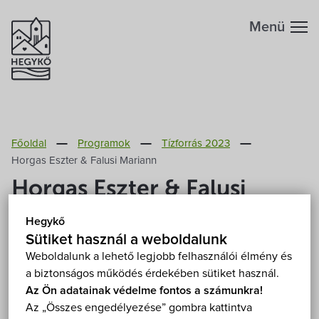
Menü
Hegykőről
Főoldal
Programok
Tízforrás 2023
Megközelítés
Szabadidő
Horgas Eszter & Falusi Mariann
Horgas Eszter & Falusi
Fontos telefonszámok
Szállások
Mariann
Hegykő
Földrajzi adottság
Sütiket használ a weboldalunk
Éttermek
2023. július 10. (hétfő) 20:00
Weboldalunk a lehető legjobb felhasználói élmény és
Hegykő, grófkert 9437 Hegykő, Szent Mihály utca
a biztonságos működés érdekében sütiket használ.
Éghajlat
Programok
Grófkert
Mutasd a térképen
Az Ön adatainak védelme fontos a számunkra!
Az „Összes engedélyezése” gombra kattintva
Fizetős
Koncert
Szabadtéri
Hegykő történelme