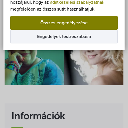
Önkormányzat
hozzájárul, hogy az
adatkezelési szabályzatnak
megfelelően az összes sütit használhatjuk.
Hírek
Összes engedélyezése
eÜgyintézés
Engedélyek testreszabása
Önkormányzati hivatal
Képviselő-testület
Választási információk
Közoktatási Intézmények
Egyesületek, alapítványok
Információk