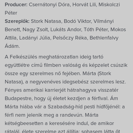
Producer:
Csernátonyi Dóra, Horvát Lili, Miskolczi
Péter
Szereplők:
Stork Natasa, Bodó Viktor, Vilmányi
Benett, Nagy Zsolt, Lukáts Andor, Tóth Péter, Mokos
Attila, Ladányi Júlia, Pelsőczy Réka, Bethlenfalvy
Ádám.
A Felkészülés meghatározatlan ideig tartó
együttlétre című filmben valóság és képzelet csúszik
össze egy szerelmes nő fejében. Márta (Stork
Natasa), a negyvenéves idegsebész szerelmes lesz.
Fényes amerikai karrierjét hátrahagyva visszatér
Budapestre, hogy új életet kezdjen a férfival. Ám
Márta hiába vár a Szabadság-híd pesti hídfőjénél: a
férfi nem jelenik meg a randevún. Márta
kétségbeesetten a keresésére indul, de amikor
rátalál, élete szerelme azt állítja: sohasem látta őt