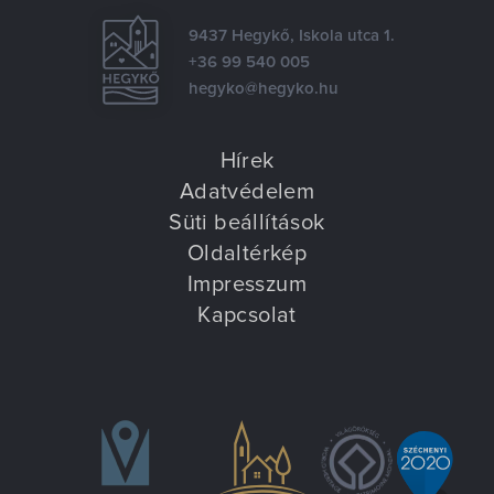
9437 Hegykő, Iskola utca 1.
+36 99 540 005
hegyko@hegyko.hu
Hírek
Adatvédelem
Süti beállítások
Oldaltérkép
Impresszum
Kapcsolat