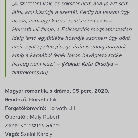
„A szerelem vak, és sokszor nem akarja azt sem
látni, ami kiszúrja a szemét. Pedig ha valami úgy
néz ki, mint egy kacsa, rendszerint az is –
Horváth Lili filmje, a Felkészülés meghatározatlan
ideig tartó együttlétre hősnője azonban úgy dönt,
akár saját épelméjűsége árán is addig hunyorít,
amíg a kacsából fehér lovon bevágtató szőke
herceg nem lesz.” –
(Molnár Kata Orsolya –
filmtekercs.hu)
Magyar romantikus dráma, 95 perc, 2020.
Rendező:
Horváth Lili
Forgatókönyvíró:
Horváth Lili
Operatőr:
Mály Róbert
Zene:
Keresztes Gábor
Vágó:
Szalai Károly