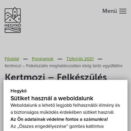
Menü
Hegykőről
Főoldal
Programok
Tízforrás 2021
Megközelítés
Szabadidő
Kertmozi – Felkészülés meghatározatlan ideig tartó együttlétre
Kertmozi – Felkészülés
Fontos telefonszámok
Szállások
meghatározatlan ideig
Hegykő
tartó együttlétre
Földrajzi adottság
Sütiket használ a weboldalunk
Éttermek
Weboldalunk a lehető legjobb felhasználói élmény és
a biztonságos működés érdekében sütiket használ.
2021. július 12. (hétfő) 22:00
Éghajlat
Programok
Az Ön adatainak védelme fontos a számunkra!
Hegykő, Fenc-ház 9437 Hegykő, Szent Mihály utca
Az „Összes engedélyezése” gombra kattintva
9.
Mutasd a térképen
Hegykő történelme