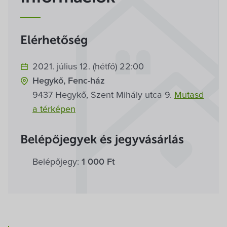
Villa Igku Kft.
Közérdekű adatok
Elérhetőség
Pályázatok
2021. július 12. (hétfő) 22:00
Hegykő, Fenc-ház
Dokumentumok
9437 Hegykő, Szent Mihály utca 9.
Mutasd
a térképen
Belépőjegyek és jegyvásárlás
Belépőjegy:
1 000 Ft