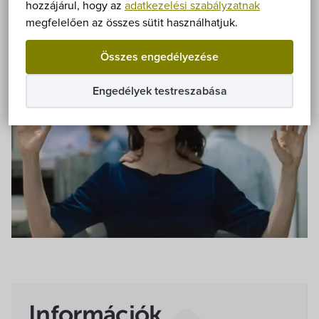
Önkormányzat
hozzájárul, hogy az
adatkezelési szabályzatnak
Fizetős
Fedett helyen
Film
megfelelően az összes sütit használhatjuk.
Hírek
Összes engedélyezése
eÜgyintézés
Engedélyek testreszabása
Önkormányzati hivatal
Képviselő-testület
Választási információk
Közoktatási Intézmények
Egyesületek, alapítványok
Információk