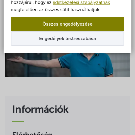
Önkormányzat
hozzájárul, hogy az
adatkezelési szabályzatnak
megfelelően az összes sütit használhatjuk.
Hírek
Összes engedélyezése
eÜgyintézés
Engedélyek testreszabása
Önkormányzati hivatal
Képviselő-testület
Választási információk
Közoktatási Intézmények
Információk
Egyesületek, alapítványok