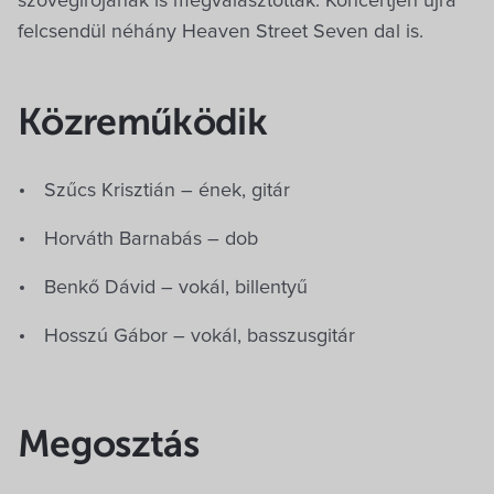
szövegírójának is megválasztották. Koncertjén újra
felcsendül néhány Heaven Street Seven dal is.
Közreműködik
Szűcs Krisztián – ének, gitár
Horváth Barnabás – dob
Benkő Dávid – vokál, billentyű
Hosszú Gábor – vokál, basszusgitár
Megosztás