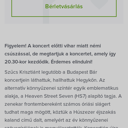
Bérletvásárlás
Figyelem! A koncert előtti vihar miatt némi
csúszással, de megtartjuk a koncertet, amely így
20.30-kor kezdődik. Érdemes elindulni!
Szűcs Krisztiánt legutóbb a Budapest Bár
koncertjein láthattuk, hallhattuk Hegykőn. Az
alternatív könnyűzenei színtér egyik emblematikus
alakja, a Heaven Street Seven (HS7) alapító tagja. A
zenekar frontembereként számos óriási slágert
tudhat maga mögött, köztük a Húszezer éjszakás
kaland című dalt, amelyért az év könnyűzenei