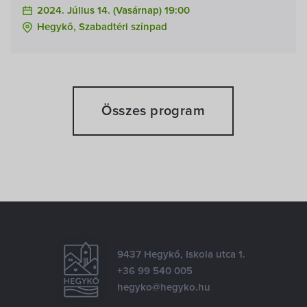
2024. Július 14. (vasárnap) 19:00
Hegykő, Szabadtéri színpad
Összes program
9437 Hegykő, Iskola utca 1.
+36 99 540 005
hegyko@hegyko.hu