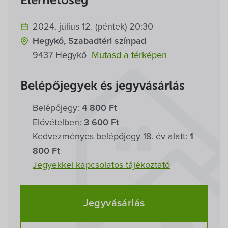
Elérhetőség
Villa Igku Kft.
2024. július 12. (péntek) 20:30
Közérdekű adatok
Hegykő, Szabadtéri színpad
9437 Hegykő
Mutasd a térképen
Pályázatok
Belépőjegyek és jegyvásárlás
Dokumentumok
Belépőjegy:
4 800 Ft
Elővételben:
3 600 Ft
Kedvezményes belépőjegy 18. év alatt:
1
800 Ft
Jegyekkel kapcsolatos tájékoztató
Jegyvásárlás