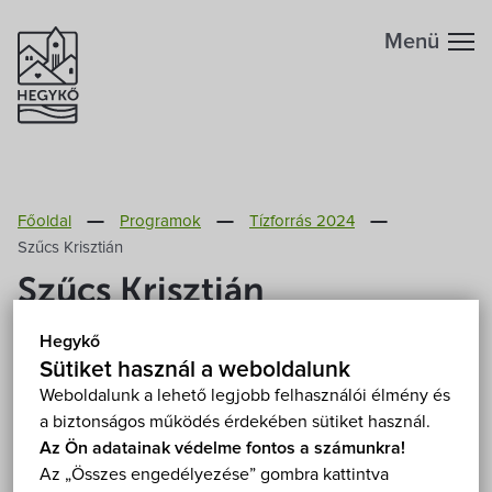
Menü
Hegykőről
Főoldal
Programok
Tízforrás 2024
Megközelítés
Szabadidő
Szűcs Krisztián
Szűcs Krisztián
Fontos telefonszámok
Szállások
Hegykő
2024. július 12. (péntek) 20:30
Földrajzi adottság
Sütiket használ a weboldalunk
Éttermek
Hegykő, Szabadtéri színpad 9437 Hegykő
Weboldalunk a lehető legjobb felhasználói élmény és
Mutasd a térképen
a biztonságos működés érdekében sütiket használ.
Éghajlat
Programok
Fizetős
Koncert
Szabadtéri
Az Ön adatainak védelme fontos a számunkra!
Az „Összes engedélyezése” gombra kattintva
Hegykő történelme