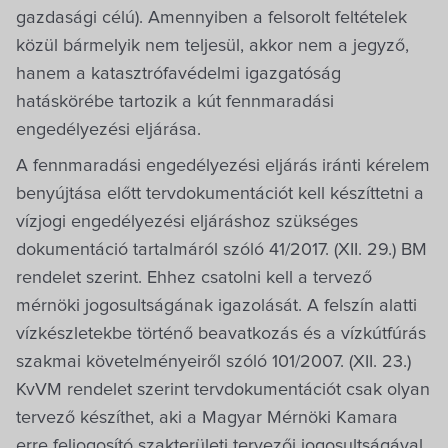
gazdasági célú). Amennyiben a felsorolt feltételek
közül bármelyik nem teljesül, akkor nem a jegyző,
hanem a katasztrófavédelmi igazgatóság
hatáskörébe tartozik a kút fennmaradási
engedélyezési eljárása.
A fennmaradási engedélyezési eljárás iránti kérelem
benyújtása előtt tervdokumentációt kell készíttetni a
vízjogi engedélyezési eljáráshoz szükséges
dokumentáció tartalmáról szóló 41/2017. (XII. 29.) BM
rendelet szerint. Ehhez csatolni kell a tervező
mérnöki jogosultságának igazolását. A felszín alatti
vízkészletekbe történő beavatkozás és a vízkútfúrás
szakmai követelményeiről szóló 101/2007. (XII. 23.)
KvVM rendelet szerint tervdokumentációt csak olyan
tervező készíthet, aki a Magyar Mérnöki Kamara
erre feljogosító szakterületi tervezői jogosultságával