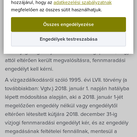
Önkormányzat
hozzájárul, hogy az
adatkezelési szabályzatnak
A kutak megépítéséhez, átalakításához,
megfelelően az összes sütit használhatjuk.
Hírek
üzemeltetéséhez és megszüntetéséhez vízjogi
Összes engedélyezése
engedély szükséges. Az engedélyezési
eÜgyintézés
kötelezettség az ásott és a fúrt kutakra egyaránt
Engedélyek testreszabása
kiterjed. Abban az esetben, ha a vízkivételt biztosító
Önkormányzati hivatal
kút vízjogi engedély nélkül került megépítésre, vagy
attól eltérően került megvalósításra, fennmaradási
Képviselő-testület
engedélyt kell kérni.
A vízgazdálkodásról szóló 1995. évi LVII. törvény (a
Választási információk
továbbiakban: Vgtv.) 2018. január 1. napján hatályba
lépett módosítása alapján, aki a 2018. január 1-jét
Közoktatási Intézmények
megelőzően engedély nélkül vagy engedélytől
eltérően létesített kútjára 2018. december 31-ig
Egyesületek, alapítványok
vízjogi fennmaradási engedélyt kér, és az engedély
megadásának feltételei fennállnak, mentesül a