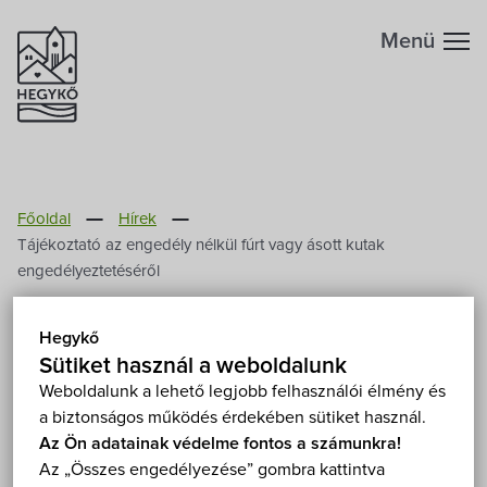
Menü
Hegykőről
Főoldal
Hírek
Megközelítés
Szabadidő
Tájékoztató az engedély nélkül fúrt vagy ásott kutak
engedélyeztetéséről
Fontos telefonszámok
Szállások
Tájékoztató az engedély
Hegykő
nélkül fúrt vagy ásott kutak
Földrajzi adottság
Sütiket használ a weboldalunk
Éttermek
Weboldalunk a lehető legjobb felhasználói élmény és
engedélyeztetéséről
a biztonságos működés érdekében sütiket használ.
Éghajlat
Programok
Az Ön adatainak védelme fontos a számunkra!
2018. November 20.
Az „Összes engedélyezése” gombra kattintva
Hegykő történelme