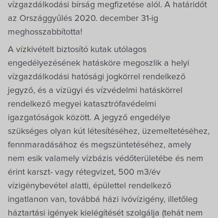
Villa Igku Kft.
vízgazdálkodási bírság megfizetése alól. A határidőt
az Országgyűlés 2020. december 31-ig
Közérdekű adatok
meghosszabbította!
A vízkivételt biztosító kutak utólagos
Pályázatok
engedélyezésének hatásköre megoszlik a helyi
vízgazdálkodási hatósági jogkörrel rendelkező
Dokumentumok
jegyző, és a vízügyi és vízvédelmi hatáskörrel
rendelkező megyei katasztrófavédelmi
igazgatóságok között. A jegyző engedélye
szükséges olyan kút létesítéséhez, üzemeltetéséhez,
fennmaradásához és megszüntetéséhez, amely
nem esik valamely vízbázis védőterületébe és nem
érint karszt- vagy rétegvizet, 500 m3/év
vízigénybevétel alatti, épülettel rendelkező
ingatlanon van, továbbá házi ivóvízigény, illetőleg
háztartási igények kielégítését szolgálja (tehát nem