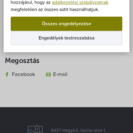
Önkormányzat
hozzájárul, hogy az
adatkezelési szabályzatnak
megfelelően az összes sütit használhatjuk.
Hírek
Összes engedélyezése
eÜgyintézés
Részletes tájékoztató
Engedélyek testreszabása
Önkormányzati hivatal
Megosztás
Képviselő-testület
Facebook
E-mail
Választási információk
Közoktatási Intézmények
Egyesületek, alapítványok
9437 Hegykő, Iskola utca 1.