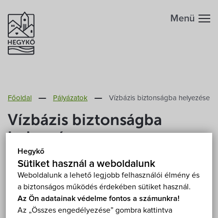
Menü
Hegykőről
Főoldal
Pályázatok
Vízbázis biztonságba helyezése
Megközelítés
Szabadidő
Vízbázis biztonságba
Fontos telefonszámok
helyezése
Szállások
Hegykő
Földrajzi adottság
Sütiket használ a weboldalunk
Éttermek
Weboldalunk a lehető legjobb felhasználói élmény és
a biztonságos működés érdekében sütiket használ.
Éghajlat
Programok
Az Ön adatainak védelme fontos a számunkra!
Az „Összes engedélyezése” gombra kattintva
Hegykő történelme