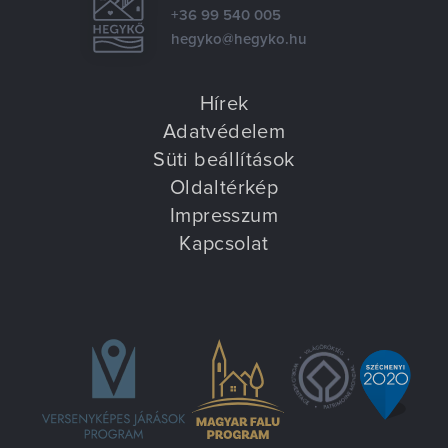
Villa Igku Kft.
+36 99 540 005
hegyko@hegyko.hu
Közérdekű adatok
Hírek
Pályázatok
Adatvédelem
Süti beállítások
Dokumentumok
Oldaltérkép
Impresszum
Kapcsolat