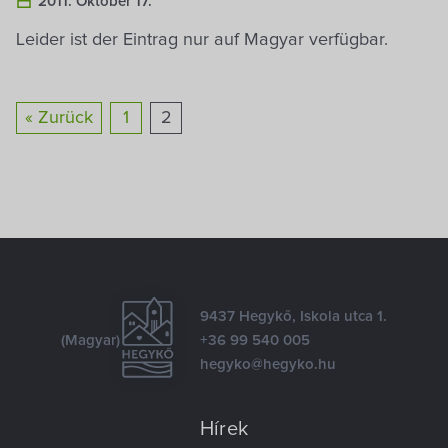
2011. Oktober 17.
Leider ist der Eintrag nur auf Magyar verfügbar.
« Zurück
1
2
9437 Hegykő, Iskola utca 1.
(Magyar)
+36 99 540 005
hegyko@hegyko.hu
Hírek