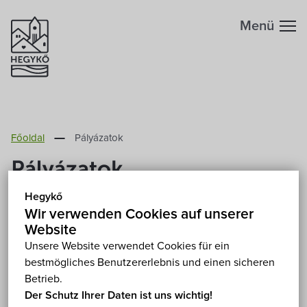
Menü
Főoldal
Pályázatok
Pályázatok
Hegykő
Wir verwenden Cookies auf unserer
(Magyar) ASP pályázat – beszámoló
Website
Unsere Website verwendet Cookies für ein
2018. Juni 2.
bestmögliches Benutzererlebnis und einen sicheren
Leider ist der Eintrag nur auf Magyar verfügbar.
Betrieb.
Der Schutz Ihrer Daten ist uns wichtig!