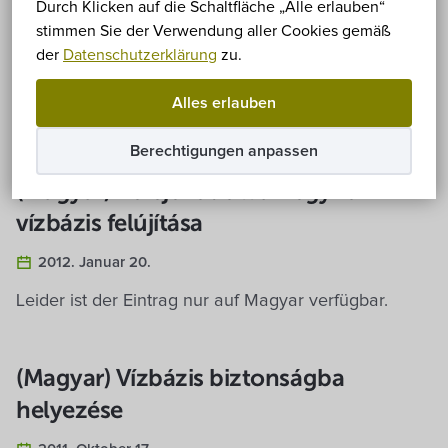
Durch Klicken auf die Schaltfläche „Alle erlauben“
stimmen Sie der Verwendung aller Cookies gemäß
(Magyar) ASP pályázat – közlemény
der
Datenschutzerklärung
zu.
2016. November 20.
Alles erlauben
Leider ist der Eintrag nur auf Magyar verfügbar.
Berechtigungen anpassen
(Magyar) Befejeződött a hegykői
vízbázis felújítása
2012. Januar 20.
Leider ist der Eintrag nur auf Magyar verfügbar.
(Magyar) Vízbázis biztonságba
helyezése