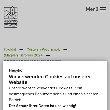
Menü
Főoldal
(Magyar) Programok
(Magyar) Tízforrás 2024
(Magyar) Magashegyi Underground
(Magyar) Magashegyi
Hegykő
Wir verwenden Cookies auf unserer
Underground
Website
Unsere Website verwendet Cookies für ein
(Freitag) 19. Juli 2024 20:00
bestmögliches Benutzererlebnis und einen sicheren
(Magyar) Hegykő, Szabadtéri színpad 9437 Hegykő
Betrieb.
Show on map
Der Schutz Ihrer Daten ist uns wichtig!