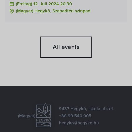
(Freitag) 12. Juli 2024 20:30
(Magyar) Hegykő, Szabadtéri színpad
All events
9437 Hegykő, Iskola utca 1.
(Magyar)
+36 99 540 005
hegyko@hegyko.hu