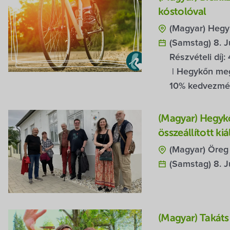
kóstolóval
(Magyar) Hegy
(Samstag) 8. J
Részvételi díj:
| Hegykőn meg
10% kedvezmé
(Magyar) Hegykő
összeállított kiá
(Magyar) Öreg 
(Samstag) 8. J
(Magyar) Takáts