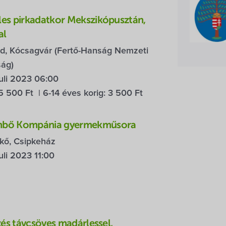
es pirkadatkor Mekszikópusztán,
al
ód, Kócsagvár (Fertő-Hanság Nemzeti
ság)
uli 2023 06:00
5 500 Ft
| 6-14 éves korig:
3 500 Ft
mbő Kompánia gyermekműsora
kő, Csipkeház
uli 2023 11:00
zés távcsöves madárlessel,