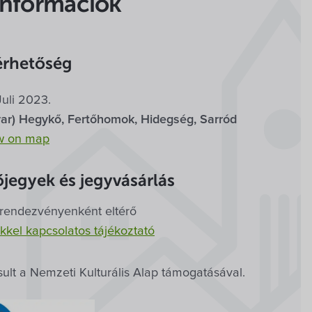
Információk
érhetőség
 Juli 2023.
ar) Hegykő, Fertőhomok, Hidegség, Sarród
w on map
jegyek és jegyvásárlás
 rendezvény­enként eltérő
kkel kapcsolatos tájékoztató
ult a Nemzeti Kulturális Alap támogatásával.