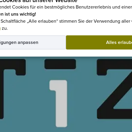
ookies auf unserer Website
ndet Cookies für ein bestmögliches Benutzererlebnis und einen
n ist uns wichtig!
e Schaltfläche „Alle erlauben“ stimmen Sie der Verwendung alle
g
zu.
igungen anpassen
Alles erlau