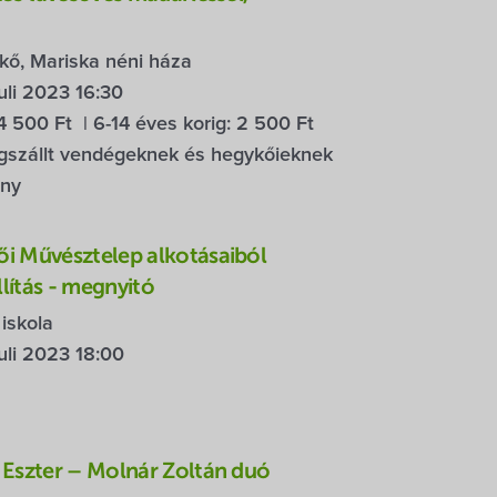
kő, Mariska néni háza
uli 2023 16:30
4 500 Ft
| 6-14 éves korig:
2 500 Ft
szállt vendégeknek és hegykőieknek
ny
i Művésztelep alkotásaiból
llítás - megnyitó
iskola
uli 2023 18:00
 Eszter – Molnár Zoltán duó