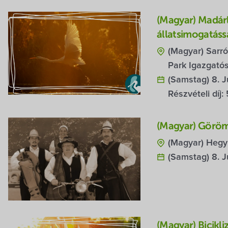
(Magyar) Madárl
állatsimogatáss
(Magyar) Sarr
Park Igazgató
(Samstag) 8. J
Részvételi díj:
(Magyar) Görö
(Magyar) Hegy
(Samstag) 8. J
(Magyar) Bicikli