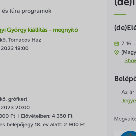
(de)
 és túra programok
(de)El
i György kiállítás - megnyitó
kő, Tornácos Ház
7.-16.
li 2023 18:00
(Magy
Sho
Belépő
Az ár
ő, grófkert
Jegye
li 2023 20:00
800 Ft
| Elővételben:
4 350 Ft
Megvalós
 belépőjegy 18. év alatt:
2 900 Ft