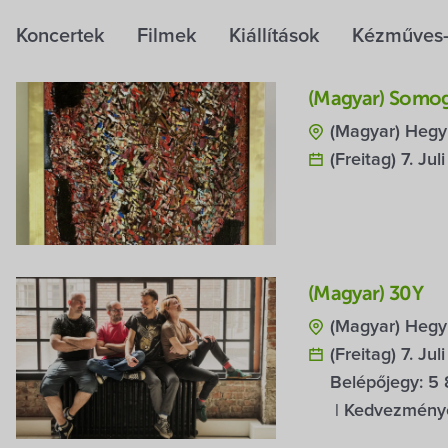
Koncertek
Filmek
Kiállítások
Kézműves-
(Magyar) Somogy
(Magyar) Hegy
(Freitag) 7. Ju
(Magyar) 30Y
(Magyar) Hegyk
(Freitag) 7. Ju
Belépőjegy:
5 
| Kedvezményes