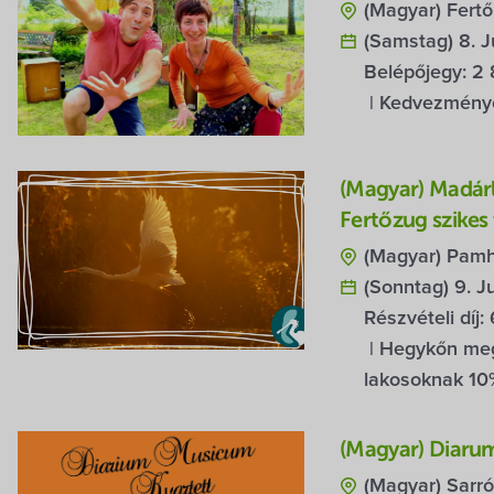
(Magyar) Fert
(Samstag) 8. J
Belépőjegy:
2 
| Kedvezményes
(Magyar) Madár
Fertőzug szikes 
(Magyar) Pamh
(Sonntag) 9. J
Részvételi díj:
| Hegykőn meg
lakosoknak
10
(Magyar) Diaru
(Magyar) Sarró