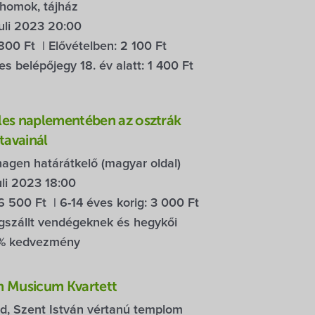
őhomok, tájház
uli 2023 20:00
800 Ft
| Elővételben:
2 100 Ft
 belépőjegy 18. év alatt:
1 400 Ft
les naplementében az osztrák
tavainál
agen határátkelő (magyar oldal)
uli 2023 18:00
6 500 Ft
| 6-14 éves korig:
3 000 Ft
szállt vendégeknek és hegykői
% kedvezmény
m Musicum Kvartett
d, Szent István vértanú templom