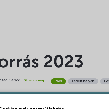
forrás 2023
gség, Sarród
Show on map
Paid
Fedett helyen
Fes