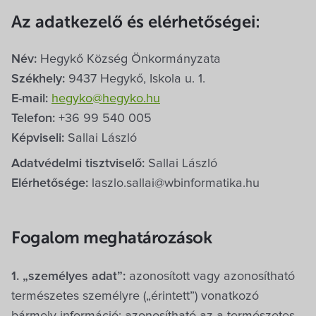
Villa Igku Kft.
Az adatkezelő és elérhetőségei:
Közérdekű adatok
Név:
Hegykő Község Önkormányzata
Székhely:
9437 Hegykő, Iskola u. 1.
Pályázatok
E-mail:
hegyko@hegyko.hu
Telefon:
+36 99 540 005
Dokumentumok
Képviseli:
Sallai László
Adatvédelmi tisztviselő:
Sallai László
Elérhetősége:
laszlo.sallai@wbinformatika.hu
Fogalom meghatározások
1. „személyes adat”:
azonosított vagy azonosítható
természetes személyre („érintett”) vonatkozó