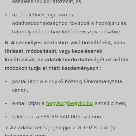
kezelésének korlátozását, és
az érintettnek joga van az
adathordozhatósághoz, továbbá a hozzájárulás
bármely időpontban történő visszavonásához.
6. A személyes adatokhoz való hozzáférést, azok
törlését, módosítását, vagy kezelésének
korlátozását, az adatok hordozhatóságát az alábbi
módokon tudja érintett kezdeményezni:
postai úton a Hegykő Község Önkormányzata
címen,
e-mail útján a
hegyko@hegyko.hu
e-mail címen,
telefonon a +36 99 540 005 számon.
7.
Az adatkezelés jogalapja: a GDPR 6. cikk (1)