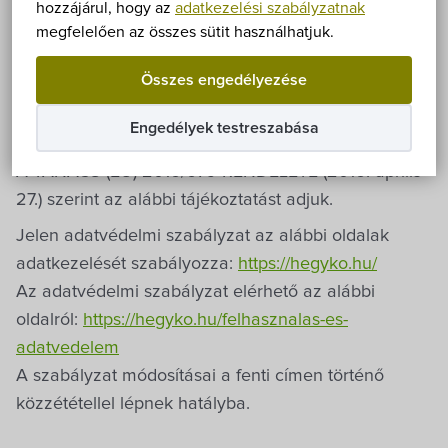
Önkormányzat
hozzájárul, hogy az
adatkezelési szabályzatnak
A természetes személyeknek a személyes adatok
megfelelően az összes sütit használhatjuk.
Hírek
kezelése tekintetében történő védelméről és az ilyen
Összes engedélyezése
adatok szabad áramlásáról, valamint a 95/46/EK
eÜgyintézés
rendelet hatályon kívül helyezéséről (általános
Engedélyek testreszabása
adatvédelmi rendelet) AZ EURÓPAI PARLAMENT ÉS
Önkormányzati hivatal
A TANÁCS (EU) 2016/679 RENDELETE (2016. április
27.) szerint az alábbi tájékoztatást adjuk.
Képviselő-testület
Jelen adatvédelmi szabályzat az alábbi oldalak
adatkezelését szabályozza:
https://hegyko.hu/
Választási információk
Az adatvédelmi szabályzat elérhető az alábbi
oldalról:
https://hegyko.hu/felhasznalas-es-
Közoktatási Intézmények
adatvedelem
A szabályzat módosításai a fenti címen történő
Egyesületek, alapítványok
közzététellel lépnek hatályba.