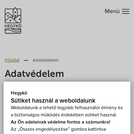
Menü
Hegykőről
Főoldal
Adatvédelem
Megközelítés
Szabadidő
Adatvédelem
Fontos telefonszámok
Szállások
Bevezetés
Hegykő
Földrajzi adottság
Sütiket használ a weboldalunk
Éttermek
Hegykő Község Önkormányzata
(székhely: 9437
Weboldalunk a lehető legjobb felhasználói élmény és
a biztonságos működés érdekében sütiket használ.
Hegykő, Iskola u. 1.), (a továbbiakban: Szolgáltató,
Éghajlat
Programok
Az Ön adatainak védelme fontos a számunkra!
adatkezelő) alá veti magát a következő
Az „Összes engedélyezése” gombra kattintva
szabályzatnak:
Hegykő történelme