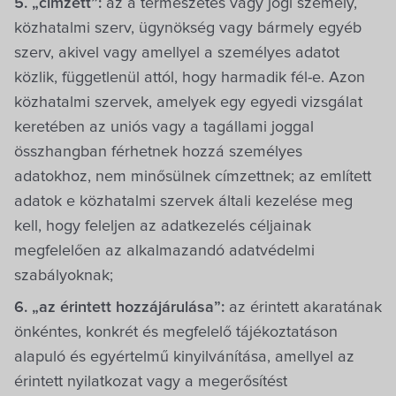
5. „címzett”:
az a természetes vagy jogi személy,
közhatalmi szerv, ügynökség vagy bármely egyéb
szerv, akivel vagy amellyel a személyes adatot
közlik, függetlenül attól, hogy harmadik fél-e. Azon
közhatalmi szervek, amelyek egy egyedi vizsgálat
keretében az uniós vagy a tagállami joggal
összhangban férhetnek hozzá személyes
adatokhoz, nem minősülnek címzettnek; az említett
adatok e közhatalmi szervek általi kezelése meg
kell, hogy feleljen az adatkezelés céljainak
megfelelően az alkalmazandó adatvédelmi
szabályoknak;
6. „az érintett hozzájárulása”:
az érintett akaratának
önkéntes, konkrét és megfelelő tájékoztatáson
alapuló és egyértelmű kinyilvánítása, amellyel az
érintett nyilatkozat vagy a megerősítést