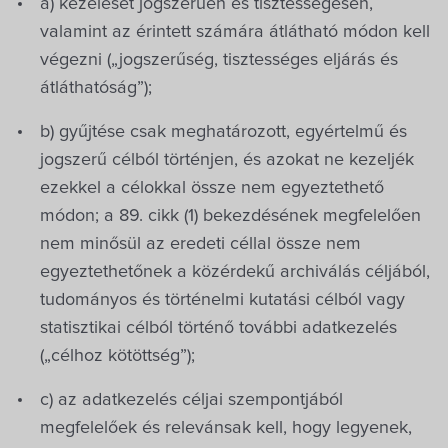
a) kezelését jogszerűen és tisztességesen,
valamint az érintett számára átlátható módon kell
végezni („jogszerűség, tisztességes eljárás és
átláthatóság”);
b) gyűjtése csak meghatározott, egyértelmű és
jogszerű célból történjen, és azokat ne kezeljék
ezekkel a célokkal össze nem egyeztethető
módon; a 89. cikk (1) bekezdésének megfelelően
nem minősül az eredeti céllal össze nem
egyeztethetőnek a közérdekű archiválás céljából,
tudományos és történelmi kutatási célból vagy
statisztikai célból történő további adatkezelés
(„célhoz kötöttség”);
c) az adatkezelés céljai szempontjából
megfelelőek és relevánsak kell, hogy legyenek,