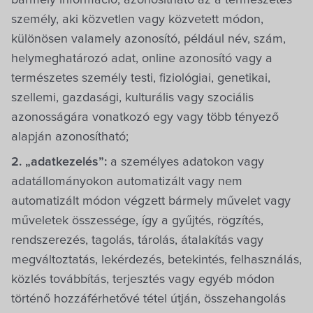
bármely információ; azonosítható az a természetes
személy, aki közvetlen vagy közvetett módon,
különösen valamely azonosító, például név, szám,
helymeghatározó adat, online azonosító vagy a
természetes személy testi, fiziológiai, genetikai,
szellemi, gazdasági, kulturális vagy szociális
azonosságára vonatkozó egy vagy több tényező
alapján azonosítható;
2. „adatkezelés”:
a személyes adatokon vagy
adatállományokon automatizált vagy nem
automatizált módon végzett bármely művelet vagy
műveletek összessége, így a gyűjtés, rögzítés,
rendszerezés, tagolás, tárolás, átalakítás vagy
megváltoztatás, lekérdezés, betekintés, felhasználás,
közlés továbbítás, terjesztés vagy egyéb módon
történő hozzáférhetővé tétel útján, összehangolás