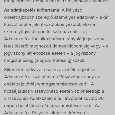
megalapozott döntést hozni az alkalmazást illetően.
Az adatkezelés időtartama:
A Pályázó
önéletrajzában szereplő személyes adatokat – akár
közvetlenül a jelentkezőtől/pályázótól, akár a
személyügyi központtól származnak – az
Adatkezelő a foglalkoztatásra irányuló jogviszony
létesítéséről meghozott döntés időpontjáig vagy – a
jogviszony létrehozása esetén – a jogviszony
megszűnéséig (megszüntetéséig) kezeli.
Sikertelen pályázat esetén az önéletrajzot az
Adatkezelő visszajuttatja a Pályázónak vagy az
önéletrajz törlésre/megsemmisítésre kerül. A
hozzájárulás visszavonása esetén az önéletrajz a
visszavonás Adatkezelő általi átvételét követő 30
napon belül törlésre/megsemmisítésre kerül. Az
Adatkezelő a Pályázó kifejezett kérése és