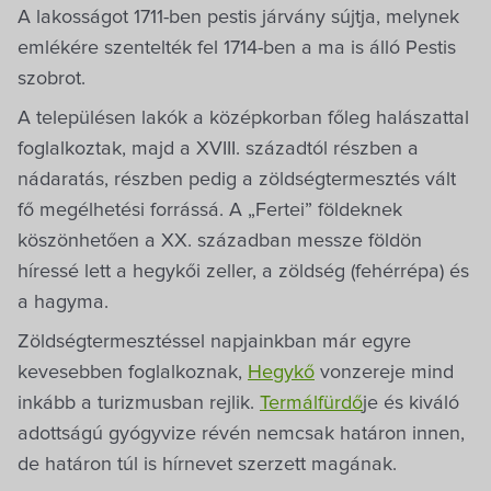
A lakosságot 1711-ben pestis járvány sújtja, melynek
emlékére szentelték fel 1714-ben a ma is álló Pestis
szobrot.
A településen lakók a középkorban főleg halászattal
foglalkoztak, majd a XVIII. századtól részben a
nádaratás, részben pedig a zöldségtermesztés vált
fő megélhetési forrássá. A „Fertei” földeknek
köszönhetően a XX. században messze földön
híressé lett a hegykői zeller, a zöldség (fehérrépa) és
a hagyma.
Zöldségtermesztéssel napjainkban már egyre
kevesebben foglalkoznak,
Hegykő
vonzereje mind
inkább a turizmusban rejlik.
Termálfürdő
je és kiváló
adottságú gyógyvize révén nemcsak határon innen,
de határon túl is hírnevet szerzett magának.