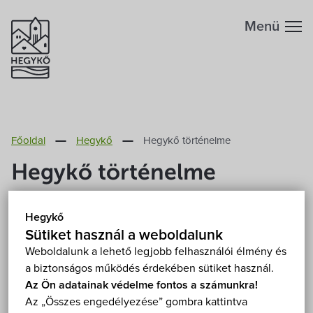
Menü
Hegykőről
Főoldal
Hegykő
Hegykő történelme
Megközelítés
Hegykő történelme
Fontos telefonszámok
A mai település területe már a Krisztus előtti 3. és
Hegykő
Földrajzi adottság
2. évezredben lakott volt. Bronzkori és római kori
Sütiket használ a weboldalunk
település maradványai kerültek elő, sőt a
Weboldalunk a lehető legjobb felhasználói élmény és
a biztonságos működés érdekében sütiket használ.
honfoglalás előtti időből származó langobard
Éghajlat
Az Ön adatainak védelme fontos a számunkra!
temetőt is feltártak. A legújabb régészeti lelet egy
Az „Összes engedélyezése” gombra kattintva
tömör ezüstből készült aranyozott övcsat, amely a
Hegykő történelme