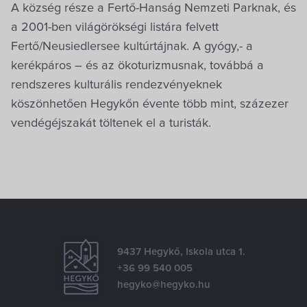
A község része a Fertő-Hanság Nemzeti Parknak, és
a 2001-ben világörökségi listára felvett
Fertő/Neusiedlersee kultúrtájnak. A gyógy,- a
kerékpáros – és az ökoturizmusnak, továbbá a
rendszeres kulturális rendezvényeknek
köszönhetően Hegykőn évente több mint, százezer
vendégéjszakát töltenek el a turisták.
9437 Hegykő, Iskola utca 1.
+36 99 540 005
hegyko@hegyko.hu