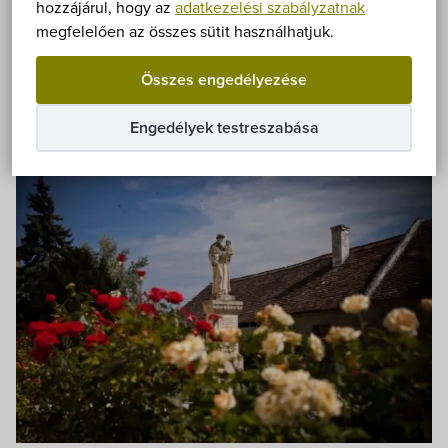
hozzájárul, hogy az
adatkezelési szabályzatnak
település első, késő avar kori emléke a VIII.
megfelelően az összes sütit használhatjuk.
századból
(Régészeti emlékek a Fertő-partról című
Szabadidő
kiállítás tablói…)
Összes engedélyezése
Hegykő a honfoglalás után a Kér törzs, majd pedig
Szállások
Engedélyek testreszabása
a soproni vár tulajdona lett.
Éttermek
Programok
Önkormányzat
Hírek
eÜgyintézés