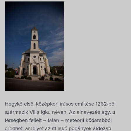
Önkormányzati hivatal
Képviselő-testület
Választási információk
Közoktatási Intézmények
Egyesületek, alapítványok
Villa Igku Kft.
Közérdekű adatok
Hegykő első, középkori írásos említése 1262-ből
származik Villa Igku néven. Az elnevezés egy, a
Pályázatok
térségben fellelt – talán – meteorit kődarabból
eredhet, amelyet az itt lakó pogányok áldozati