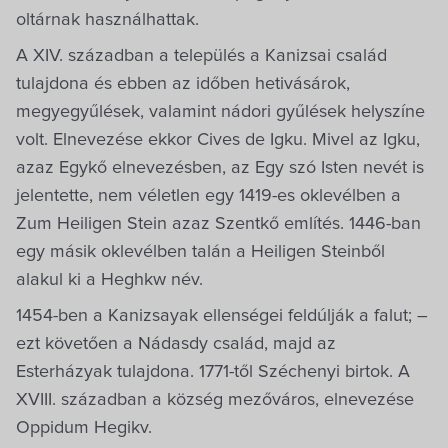
Dokumentumok
oltárnak használhattak.
A XIV. században a település a Kanizsai család
tulajdona és ebben az időben hetivásárok,
megyegyűlések, valamint nádori gyűlések helyszíne
volt. Elnevezése ekkor Cives de Igku. Mivel az Igku,
azaz Egykő elnevezésben, az Egy szó Isten nevét is
jelentette, nem véletlen egy 1419-es oklevélben a
Zum Heiligen Stein azaz Szentkő említés. 1446-ban
egy másik oklevélben talán a Heiligen Steinből
alakul ki a Heghkw név.
1454-ben a Kanizsayak ellenségei feldúlják a falut; –
ezt követően a Nádasdy család, majd az
Esterházyak tulajdona. 1771-től Széchenyi birtok. A
XVIII. században a község mezőváros, elnevezése
Oppidum Hegikv.