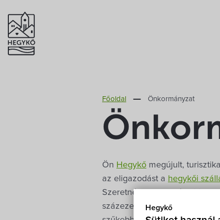
Főoldal
Önkormányzat
Önkor
Ön
Hegykő
megújult, turisztik
az eligazodást a
hegykői szál
Szeretnénk, ha minél többen el
százezer vendégéjszakával bü
Hegykő