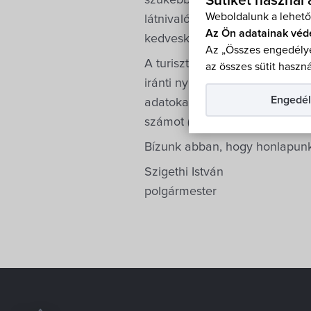
Sütiket használ
szűkebb térségünk, a Fertő-táj
Weboldalunk a lehető
látnivalóit, emlékeit, turiszti
Az Ön adatainak véd
kedveskedjünk nem csak az itt
Az „Összes engedélye
A turisztikai igények kiszolg
az összes sütit haszná
iránti nyilvánosság igényének
Engedél
adatokat, információkat (
Közér
számot (
Hírek
).
Bízunk abban, hogy honlapunk e
Szigethi István
polgármester