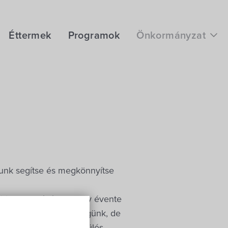
Éttermek
Programok
Önkormányzat
Hírek
eÜgyintézés
Önkormányzati hivatal
Képviselő-testület
Választási információk
álunk segítse és megkönnyítse
Közoktatási Intézmények
sebb településére, amely évente
Egyesületek, alapítványok
nlani nem csak községünk, de