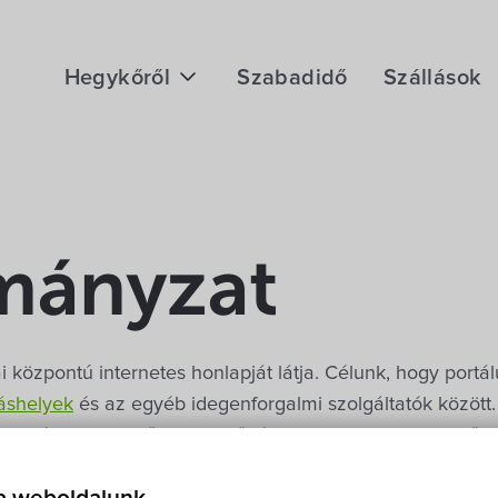
Hegykőről
Szabadidő
Szállások
Megközelítés
Fontos telefonszámok
Földrajzi adottság
mányzat
Éghajlat
Hegykő történelme
ai központú internetes honlapját látja. Célunk, hogy port
láshelyek
és az egyéb idegenforgalmi szolgáltatók között.
jutnának Hegykőre, a Fertő-táj turisztikailag legjelentő
szkélkedhet. Természetesen szeretnénk figyelmükbe ajá