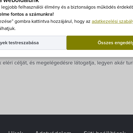
 a weboldalunk
 világörökség, a
Fertő-Hanság Nemzeti Park
, s az itt ta
 legjobb felhasználói élmény és a biztonságos működés érdekéb
kai attrakcióit. Különös gondot fordítunk arra, hogy éven á
elme fontos a számunkra!
 élőknek, de a hozzánk érkezőknek is.
zése” gombra kattintva hozzájárul, hogy az
adatkezelési szabál
álásán túl honlapunk igyekszik megfelelni az Önkormány
lhatjuk.
. Ennek érdekében honlapunkon közzétesszük nem csak a 
yek testreszabása
Összes engedél
dekű adatok
), de mindazokat is, amelyekről úgy gondolj
léri célját, és megelégedésre látogatja, legyen akár turi