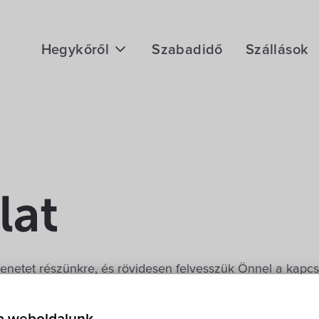
Hegykőről
Szabadidő
Szállások
Megközelítés
Fontos telefonszámok
Földrajzi adottság
Éghajlat
lat
Hegykő történelme
enetet részünkre, és rövidesen felvesszük Önnel a kapcso
E-mail