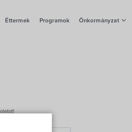
Éttermek
Programok
Önkormányzat
Hírek
eÜgyintézés
Önkormányzati hivatal
Képviselő-testület
Választási információk
Közoktatási Intézmények
latot!
Egyesületek, alapítványok