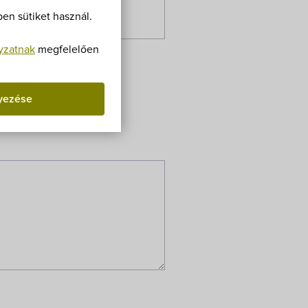
Villa Igku Kft.
en sütiket használ.
Közérdekű adatok
yzatnak
megfelelően
Pályázatok
yezése
Dokumentumok