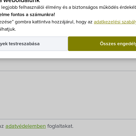
 a weboldalunk
 legjobb felhasználói élmény és a biztonságos működés érdekéb
elme fontos a számunkra!
zése” gombra kattintva hozzájárul, hogy az
adatkezelési szabál
lhatjuk.
yek testreszabása
Összes engedél
 az
adatvédelemben
foglaltakat.