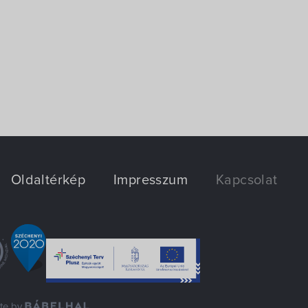
Oldaltérkép
Impresszum
Kapcsolat
ite by