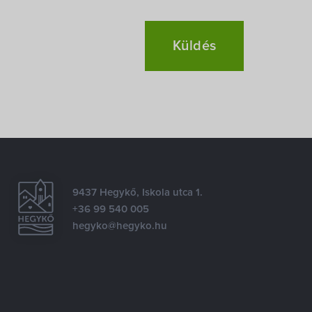
9437 Hegykő, Iskola utca 1.
+36 99 540 005
hegyko@hegyko.hu