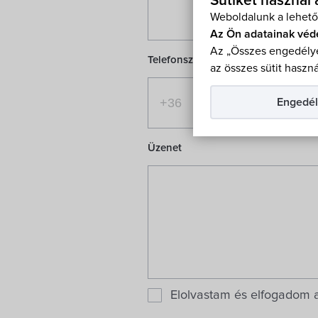
Sütiket használ
Weboldalunk a lehető
Az Ön adatainak véd
Az „Összes engedélye
Telefonszám
az összes sütit haszná
Engedél
Üzenet
Elolvastam és elfogadom