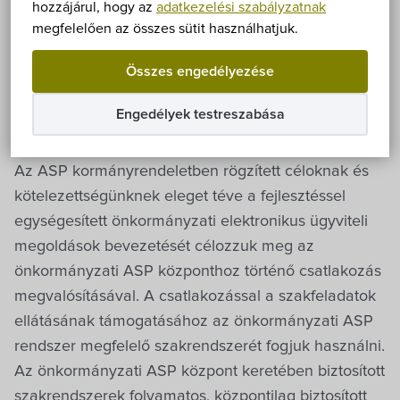
Önkormányzat
hozzájárul, hogy az
adatkezelési szabályzatnak
Önkormányzata által benyújtott pályázatot
megfelelően az összes sütit használhatjuk.
támogatásra alkalmasnak minősítette és 2016.
Hírek
november 23-án aláírásra került a támogatói okirat.
Összes engedélyezése
Támogatás intenzitása 100%. Támogatási összeg 6
eÜgyintézés
millió Ft. Projekt megvalósítási időszak: 2016.
Engedélyek testreszabása
október 1. – 2018. június 30.
Önkormányzati hivatal
Az ASP kormányrendeletben rögzített céloknak és
kötelezettségünknek eleget téve a fejlesztéssel
Képviselő-testület
egységesített önkormányzati elektronikus ügyviteli
megoldások bevezetését célozzuk meg az
Választási információk
önkormányzati ASP központhoz történő csatlakozás
megvalósításával. A csatlakozással a szakfeladatok
Közoktatási Intézmények
ellátásának támogatásához az önkormányzati ASP
rendszer megfelelő szakrendszerét fogjuk használni.
Egyesületek, alapítványok
Az önkormányzati ASP központ keretében biztosított
szakrendszerek folyamatos, központilag biztosított