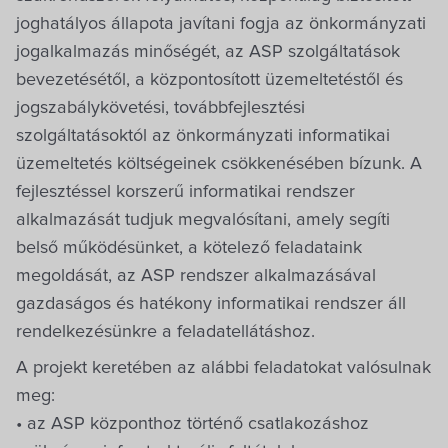
Villa Igku Kft.
joghatályos állapota javítani fogja az önkormányzati
jogalkalmazás minőségét, az ASP szolgáltatások
Közérdekű adatok
bevezetésétől, a központosított üzemeltetéstől és
jogszabálykövetési, továbbfejlesztési
Pályázatok
szolgáltatásoktól az önkormányzati informatikai
üzemeltetés költségeinek csökkenésében bízunk. A
Dokumentumok
fejlesztéssel korszerű informatikai rendszer
alkalmazását tudjuk megvalósítani, amely segíti
belső működésünket, a kötelező feladataink
megoldását, az ASP rendszer alkalmazásával
gazdaságos és hatékony informatikai rendszer áll
rendelkezésünkre a feladatellátáshoz.
A projekt keretében az alábbi feladatokat valósulnak
meg:
• az ASP központhoz történő csatlakozáshoz