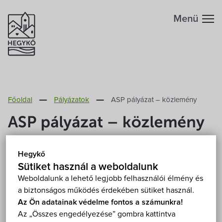
Menü
Hegykőről
Főoldal
Pályázatok
ASP pályázat – közlemény
Megközelítés
Szabadidő
ASP pályázat – közlemény
Fontos telefonszámok
Szállások
A Közigazgatás- és Közszolgáltatás-fejlesztés
Hegykő
Operatív Program keretén belül a Miniszterelnökség,
Földrajzi adottság
Sütiket használ a weboldalunk
Éttermek
mint Támogató által 2016. augusztus 15-én kiadott
Weboldalunk a lehető legjobb felhasználói élmény és
KÖFOP-1.2.1-VEKOP-16 Csatlakoztatási konstrukció
a biztonságos működés érdekében sütiket használ.
Éghajlat
Programok
az önkormányzati ASP rendszer országos
Az Ön adatainak védelme fontos a számunkra!
Az „Összes engedélyezése” gombra kattintva
kiterjesztéséhez c. felhívás alapján Hegykő Község
Hegykő történelme