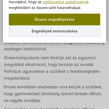
Önkormányzat
hozzájárul, hogy az
adatkezelési szabályzatnak
polgármesterét hatalmazza fel arra, hogy az óvodai
megfelelően az összes sütit használhatjuk.
ellátást végző intézmény esetében rendkívüli
Hírek
Összes engedélyezése
szünetet rendeljen el.
eÜgyintézés
A Hegykői Tündérrózsa Óvoda fenntartójaként
Engedélyek testreszabása
Hegykő Község Önkormányzatának Képviselő-
Önkormányzati hivatal
testülete mai rendkívüli ülésén tárgyalt az intézmény
esetleges bezárásáról.
Képviselő-testület
Önkormányzatunk nem kívánja azt az egyszerű
megoldást alkalmazni, hogy bezárja az óvodát.
Választási információk
Felhívjuk ugyanakkor a szülőket a felelősségteljes
magatartásra.
Közoktatási Intézmények
Ennek keretében elsősorban arra kérjük a szülőket,
hogy gyermeküket lehetőség szerint tartsák otthon,
Egyesületek, alapítványok
ne vigyék óvodába.