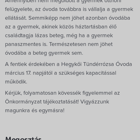
Amennyiben nem megoldott a gyermek otthoni
Villa Igku Kft.
felügyelete, az óvoda továbbra is vállalja a gyermek
ellátását. Semmiképp nem jöhet azonban óvodába
Közérdekű adatok
az a gyermek, akinek közös háztartásban élő
családtagja lázas beteg, még ha a gyermek
Pályázatok
panaszmentes is. Természetesen nem jöhet
óvodába a beteg gyermek sem.
Dokumentumok
A fentiek érdekében a Hegykői Tündérrózsa Óvoda
március 17. napjától a szükséges kapacitással
működik.
Kérjük, folyamatosan kövessék figyelemmel az
Önkormányzat tájékoztatását! Vigyázzunk
magunkra és egymásra!