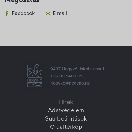
Megosztás
Facebook
E-mail
9437 Hegykő, Iskola utca 1.
+36 99 540 005
hegyko@hegyko.hu
Hírek
Adatvédelem
Süti beállítások
Oldaltérkép