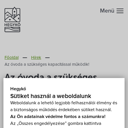
Menü
Hegykőről
Főoldal
Hírek
Megközelítés
Szabadidő
Az óvoda a szükséges kapacitással működik!
Az óvoda a szükséges
Fontos telefonszámok
Szállások
kapacitással működik!
Hegykő
Földrajzi adottság
Sütiket használ a weboldalunk
Éttermek
2020. Március 15.
Weboldalunk a lehető legjobb felhasználói élmény és
a biztonságos működés érdekében sütiket használ.
Éghajlat
Programok
Az Ön adatainak védelme fontos a számunkra!
A 45/2020. (III. 14.) Korm. rendelet az óvoda
Az „Összes engedélyezése” gombra kattintva
Hegykő történelme
elhelyezkedése szerinti települési önkormányzat