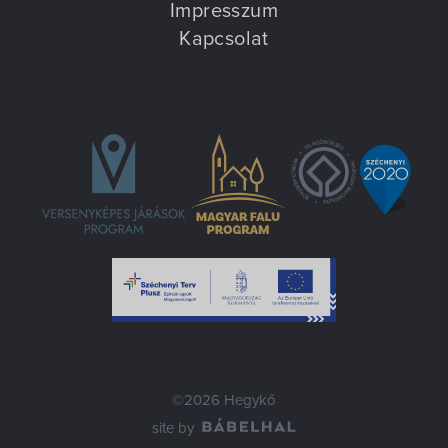
Impresszum
Kapcsolat
©2026 Hegykő
site by