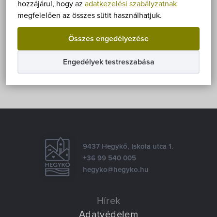
Önkormányzat
hozzájárul, hogy az
adatkezelési szabályzatnak
megfelelően az összes sütit használhatjuk.
Hírek
Megosztás
Összes engedélyezése
eÜgyintézés
Facebook
E-mail
Engedélyek testreszabása
Önkormányzati hivatal
Képviselő-testület
Választási információk
9437 Hegykő, Iskola utca 1.
+36 99 540 005
Közoktatási Intézmények
hegyko@hegyko.hu
Egyesületek, alapítványok
Hírek
Adatvédelem