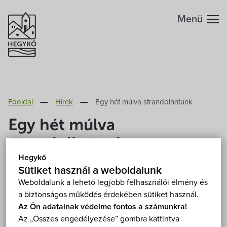
Menü
Hegykőről
Főoldal
Hírek
Egy hét múlva strandolhatunk
Megközelítés
Szabadidő
Egy hét múlva
Fontos telefonszámok
strandolhatunk
Szállások
Hegykő
Földrajzi adottság
2020. Május 25.
Sütiket használ a weboldalunk
Éttermek
Weboldalunk a lehető legjobb felhasználói élmény és
a biztonságos működés érdekében sütiket használ.
Éghajlat
A hegykői termálfürdő 2020. május 22-én nyit ki, a
Programok
Az Ön adatainak védelme fontos a számunkra!
gyógykezelések május 25-től vehetők igénybe.
Az „Összes engedélyezése” gombra kattintva
Hegykő történelme