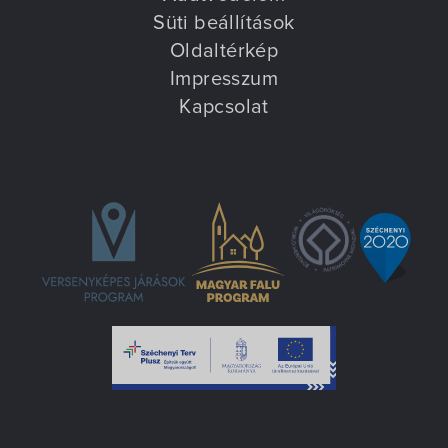
Villa Igku Kft.
Süti beállítások
Oldaltérkép
Közérdekű adatok
Impresszum
Kapcsolat
Pályázatok
Dokumentumok