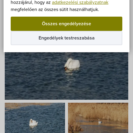
Önkormányzat
hozzájárul, hogy az
adatkezelési szabályzatnak
megfelelően az összes sütit használhatjuk.
Hírek
Összes engedélyezése
eÜgyintézés
Engedélyek testreszabása
Önkormányzati hivatal
Képviselő-testület
Választási információk
Közoktatási Intézmények
Egyesületek, alapítványok