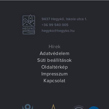
9437 Hegykő, Iskola utca 1.
+36 99 540 005
hegyko@hegyko.hu
Hírek
Adatvédelem
Süti beállítások
Oldaltérkép
Impresszum
Kapcsolat