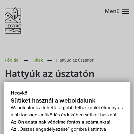
Menü
Hegykőről
Főoldal
Hírek
Hattyúk az úsztatón
Megközelítés
Szabadidő
Hattyúk az úsztatón
Fontos telefonszámok
Szállások
2012. Február 20.
Hegykő
Földrajzi adottság
Sütiket használ a weboldalunk
Éttermek
Az úsztató rehabilitációja során tavaly elkészült
Weboldalunk a lehető legjobb felhasználói élmény és
a biztonságos működés érdekében sütiket használ.
madármegfigyelő-hely tavára az elmúlt hétvégén
Éghajlat
Programok
Az Ön adatainak védelme fontos a számunkra!
háromfős hattyúcsalád érkezett. Köszönik jól
Az „Összes engedélyezése” gombra kattintva
vannak, reméljük sokáig maradnak.
Hegykő történelme