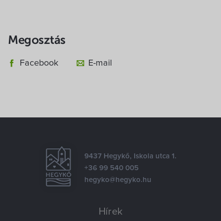
Megosztás
Facebook
E-mail
9437 Hegykő, Iskola utca 1.
+36 99 540 005
hegyko@hegyko.hu
Hírek