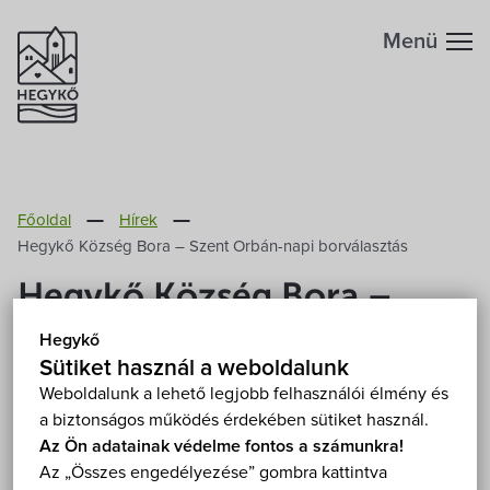
Menü
Hegykőről
Főoldal
Hírek
Megközelítés
Szabadidő
Hegykő Község Bora – Szent Orbán-napi borválasztás
Hegykő Község Bora –
Fontos telefonszámok
Szállások
Szent Orbán-napi
Hegykő
Földrajzi adottság
Sütiket használ a weboldalunk
borválasztás
Éttermek
Weboldalunk a lehető legjobb felhasználói élmény és
a biztonságos működés érdekében sütiket használ.
Éghajlat
2026. Május 27.
Programok
Az Ön adatainak védelme fontos a számunkra!
Az „Összes engedélyezése” gombra kattintva
Hegykő történelme