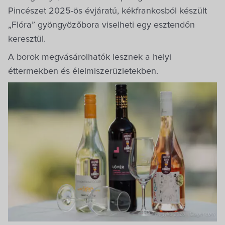
Villa Igku Kft.
Pincészet 2025-ös évjáratú, kékfrankosból készült
„Flóra” gyöngyözőbora viselheti egy esztendőn
Közérdekű adatok
keresztül.
A borok megvásárolhatók lesznek a helyi
Pályázatok
éttermekben és élelmiszerüzletekben.
Dokumentumok