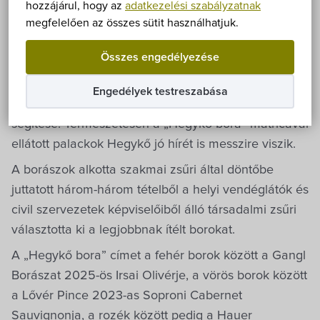
Önkormányzat
Május 21-én került megrendezésre az idei
hozzájárul, hogy az
adatkezelési szabályzatnak
megfelelően az összes sütit használhatjuk.
borválasztás a Tornácos Lifestyle Hotelben. A
Hírek
soproni borászok 37 tételt neveztek az immár több,
Összes engedélyezése
mint két évtizede megrendezésre kerülő
eÜgyintézés
borversenyre, melynek célja a térség helyi
Engedélyek testreszabása
termékeinek megismertetése és piacra jutásának
Önkormányzati hivatal
segítése. Természetesen a „Hegykő bora” matricával
ellátott palackok Hegykő jó hírét is messzire viszik.
Képviselő-testület
A borászok alkotta szakmai zsűri által döntőbe
juttatott három-három tételből a helyi vendéglátók és
Választási információk
civil szervezetek képviselőiből álló társadalmi zsűri
választotta ki a legjobbnak ítélt borokat.
Közoktatási Intézmények
A „Hegykő bora” címet a fehér borok között a Gangl
Borászat 2025-ös Irsai Olivérje, a vörös borok között
Egyesületek, alapítványok
a Lővér Pince 2023-as Soproni Cabernet
Sauvignonja, a rozék között pedig a Hauer