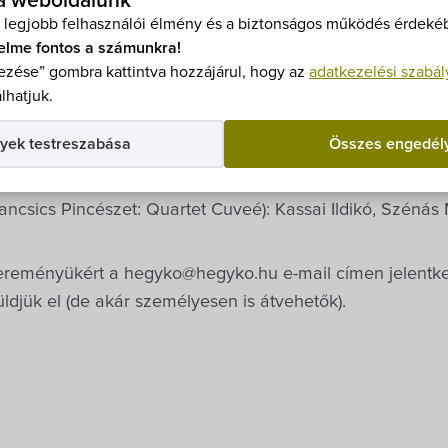
 a weboldalunk
 legjobb felhasználói élmény és a biztonságos működés érdekéb
tván
elme fontos a számunkra!
ztai Boglárka
zése” gombra kattintva hozzájárul, hogy az
adatkezelési szabál
h Andrea
lhatjuk.
ltő verseskötetét nyerte: Ráczné Fok ILdikó, Balogh Andr
yek testreszabása
Összes engedél
Kőrösi Tilda, Szatmári Károly, Tóth Gáborné, Bánházi Kris
r József, Dorkó Ildikó, Hatos Eszter.
ancsics Pincészet: Quartet Cuveé): Kassai Ildikó, Szénás
yereményükért a hegyko@hegyko.hu e-mail címen jelentk
djük el (de akár személyesen is átvehetők).