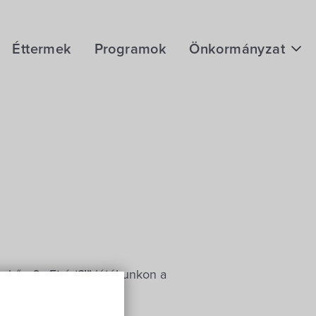
Éttermek
Programok
Önkormányzat
Hírek
eÜgyintézés
Önkormányzati hivatal
Képviselő-testület
Választási információk
Közoktatási Intézmények
kőn 0,- Ft-ért?!” játékunkon a
Egyesületek, alapítványok