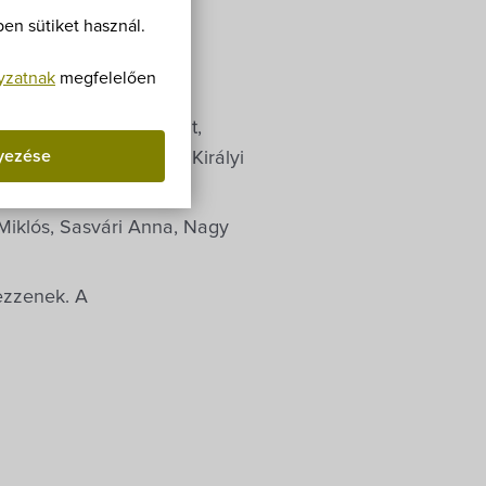
Villa Igku Kft.
en sütiket használ.
Közérdekű adatok
yzatnak
megfelelően
Pályázatok
ea, Funkné Tombor Judit,
yezése
ztina, Takács László, Királyi
Dokumentumok
 Miklós, Sasvári Anna, Nagy
ezzenek. A