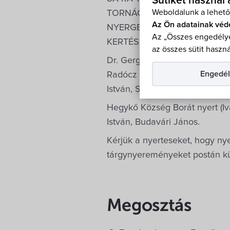
Sütiket használ
Weboldalunk a lehető
TORNÁCOS Panzió – Vörös Is
Az Ön adatainak véd
NYERGES Vendégfogadó – Pus
Az „Összes engedélye
KERTÉSZ Vendégház – Balog
az összes sütit haszná
Dr. Gergely István hegykői kö
Engedél
Radócz Erzsébet, Györe János, 
István, Szeverenyi Ivonn, Pinté
Hegykő Község Borát nyert (Iv
István, Budavári János.
Kérjük a nyerteseket, hogy n
tárgynyereményeket postán kül
Megosztás