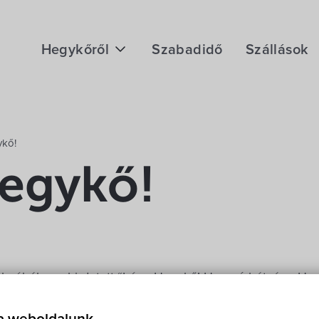
Hegykőről
Szabadidő
Szállások
Megközelítés
Fontos telefonszámok
ykő!
Földrajzi adottság
Hegykő!
Éghajlat
Hegykő történelme
almából meghirdetett “Irány Hegykő! Hosszú hétvége Hegy
ás hegykői tartózkodást nyerték:
e László