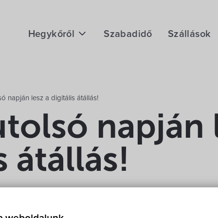
Hegykőről
Szabadidő
Szállások
Megközelítés
Fontos telefonszámok
só napján lesz a digitális átállás!
Földrajzi adottság
utolsó napján 
Éghajlat
s átállás!
Hegykő történelme