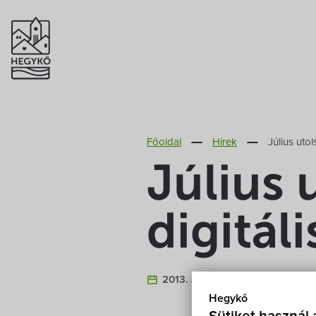
Főoldal
Hírek
Július utol
Július 
digitáli
2013. Július 13.
Hegykő