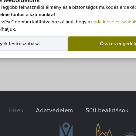
 a weboldalunk
tális földfelszíni sugárzásra településünket 2013. július 13-
 legjobb felhasználói élmény és a biztonságos működés érdekéb
ndez mit jelent, kiket érint, és kik kaphatnak hozzá tám
elme fontos a számunkra!
zése” gombra kattintva hozzájárul, hogy az
adatkezelési szabál
lhatjuk.
yek testreszabása
Összes engedél
Hírek
Adatvédelem
Süti beállítások