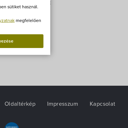
Villa Igku Kft.
án állítják át. A csatolt
en sütiket használ.
ogatást…
Közérdekű adatok
yzatnak
megfelelően
Pályázatok
yezése
Dokumentumok
Oldaltérkép
Impresszum
Kapcsolat