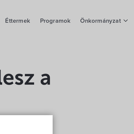
Éttermek
Programok
Önkormányzat
Hírek
eÜgyintézés
Önkormányzati hivatal
lesz a
Képviselő-testület
Választási információk
Közoktatási Intézmények
Egyesületek, alapítványok