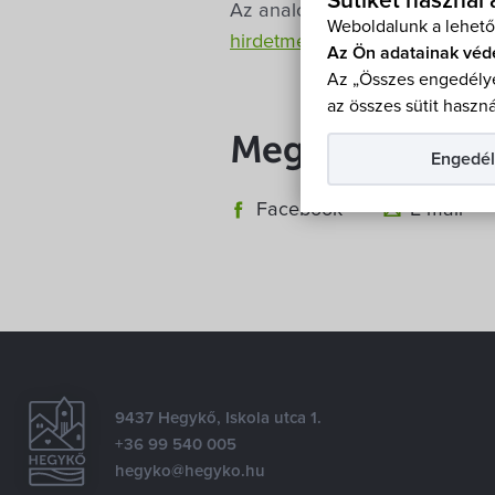
Sütiket használ
Az analóg televíziózásról a digi
Weboldalunk a lehető
hirdetményből
kiderül, hogy mi
Az Ön adatainak véd
Az „Összes engedélye
az összes sütit haszná
Megosztás
Engedél
Facebook
E-mail
9437 Hegykő, Iskola utca 1.
+36 99 540 005
hegyko@hegyko.hu