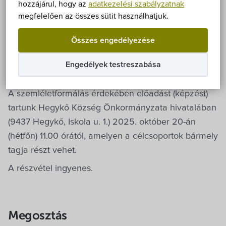
„Tornacsarnok energetikai korszerűsítése Hegykőn”
Önkormányzat
hozzájárul, hogy az
adatkezelési szabályzatnak
című projekt keretében a kivitelezés befejeződött.
megfelelően az összes sütit használhatjuk.
Hírek
A projekt részeként szemléletformálásra is sor kerül,
Összes engedélyezése
melynek célcsoportja a lakosság, a tornacsarnok
eÜgyintézés
állandó használói, továbbá a tornacsarnok
Engedélyek testreszabása
üzemeltetésében részt vevők.
Önkormányzati hivatal
A szemléletformálás érdekében előadást (képzést)
tartunk Hegykő Község Önkormányzata hivatalában
Képviselő-testület
(9437 Hegykő, Iskola u. 1.) 2025. október 20-án
(hétfőn) 11.00 órától, amelyen a célcsoportok bármely
Választási információk
tagja részt vehet.
A részvétel ingyenes.
Közoktatási Intézmények
Egyesületek, alapítványok
Megosztás