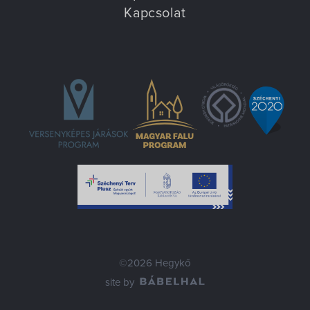
Kapcsolat
©2026 Hegykő
site by