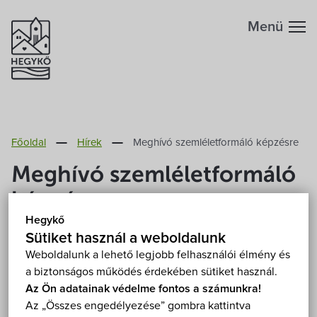
Menü
Hegykőről
Főoldal
Hírek
Meghívó szemléletformáló képzésre
Megközelítés
Szabadidő
Meghívó szemléletformáló
Fontos telefonszámok
képzésre
Szállások
Hegykő
Földrajzi adottság
2025. Október 10.
Sütiket használ a weboldalunk
Éttermek
Weboldalunk a lehető legjobb felhasználói élmény és
a biztonságos működés érdekében sütiket használ.
Éghajlat
Hegykő Község Önkormányzata beruházásában a
Programok
Az Ön adatainak védelme fontos a számunkra!
TOP_PLUSZ2.1.1-21-GM1-2022-00023 kódszámú
Az „Összes engedélyezése” gombra kattintva
Hegykő történelme