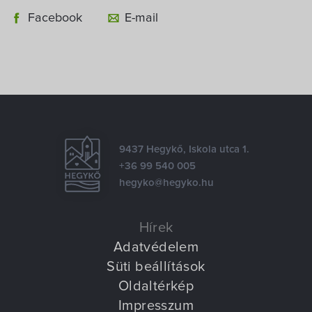
Villa Igku Kft.
Facebook
E-mail
Közérdekű adatok
Pályázatok
Dokumentumok
9437 Hegykő, Iskola utca 1.
+36 99 540 005
hegyko@hegyko.hu
Hírek
Adatvédelem
Süti beállítások
Oldaltérkép
Impresszum