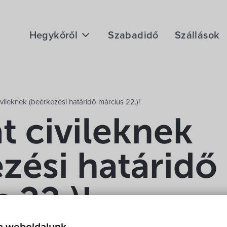
Hegykőről
Szabadidő
Szállások
Megközelítés
Fontos telefonszámok
ivileknek (beérkezési határidő március 22.)!
Földrajzi adottság
t civileknek
Éghajlat
zési határidő
Hegykő történelme
 22.)!