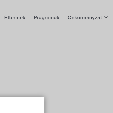
Éttermek
Programok
Önkormányzat
Hírek
eÜgyintézés
Önkormányzati hivatal
Képviselő-testület
Választási információk
Közoktatási Intézmények
Egyesületek, alapítványok