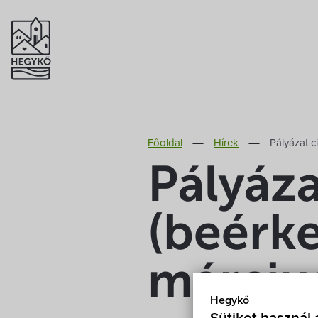
Főoldal
Hírek
Pályázat c
Pályáza
(beérke
március
Hegykő