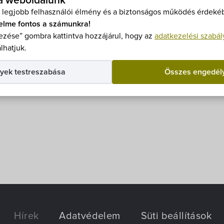
 a weboldalunk
 legjobb felhasználói élmény és a biztonságos működés érdekéb
elme fontos a számunkra!
zése” gombra kattintva hozzájárul, hogy az
adatkezelési szabál
k Képviselő-testülete pályázatot írt ki helyi civil sze
lhatjuk.
oldalunkról letölthető.
yek testreszabása
Összes engedél
Hírek
Adatvédelem
Süti beállítások