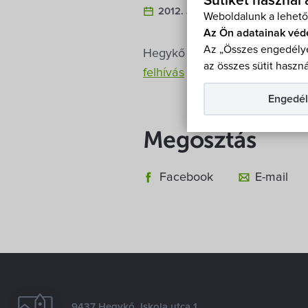
Sütiket használ
2012. Január 15.
Weboldalunk a lehető
Az Ön adatainak véd
Az „Összes engedélye
Hegykő Község Önkormányzatána
az összes sütit haszná
felhívás
és a
pályázati adatlap
Engedél
Megosztás
Facebook
E-mail
9437 Hegykő, Iskola utca 1.