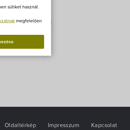
Villa Igku Kft.
en sütiket használ.
Közérdekű adatok
yzatnak
megfelelően
rvezeteknek. A
pályázati
Pályázatok
yezése
Dokumentumok
Oldaltérkép
Impresszum
Kapcsolat