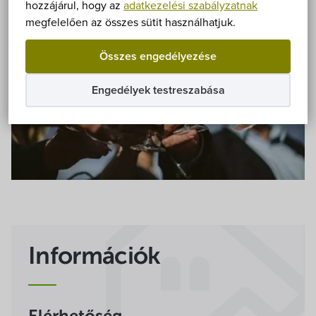
Önkormányzat
hozzájárul, hogy az
adatkezelési szabályzatnak
megfelelően az összes sütit használhatjuk.
Hírek
Összes engedélyezése
eÜgyintézés
Engedélyek testreszabása
Önkormányzati hivatal
Képviselő-testület
Választási információk
Közoktatási Intézmények
Információk
Egyesületek, alapítványok