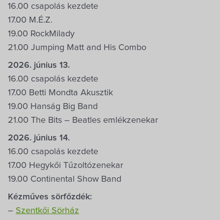
16.00 csapolás kezdete
17.00 M.É.Z.
19.00 RockMilady
21.00 Jumping Matt and His Combo
2026. június 13.
16.00 csapolás kezdete
17.00 Betti Mondta Akusztik
19.00 Hanság Big Band
21.00 The Bits – Beatles emlékzenekar
2026. június 14.
16.00 csapolás kezdete
17.00 Hegykői Tűzoltózenekar
19.00 Continental Show Band
Kézműves sörfőzdék:
–
Szentkői Sörház