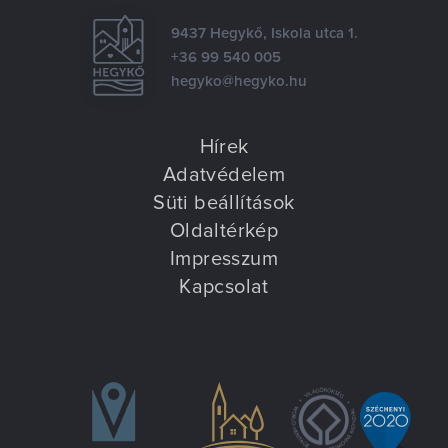
9437 Hegykő, Iskola utca 1.
+36 99 540 005
hegyko@hegyko.hu
Hírek
Adatvédelem
Süti beállítások
Oldaltérkép
Impresszum
Kapcsolat