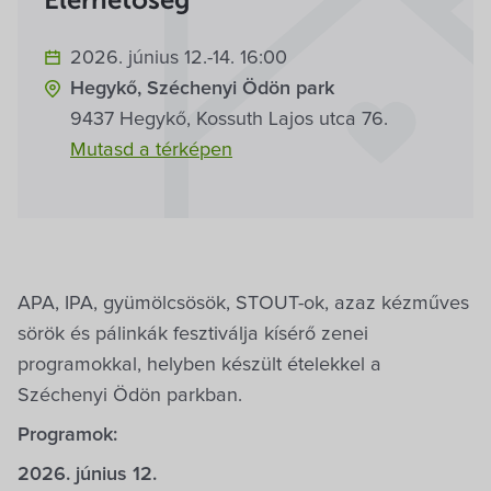
Elérhetőség
Villa Igku Kft.
2026. június 12.-14. 16:00
Közérdekű adatok
Hegykő, Széchenyi Ödön park
9437 Hegykő, Kossuth Lajos utca 76.
Pályázatok
Mutasd a térképen
Dokumentumok
APA, IPA, gyümölcsösök, STOUT-ok, azaz kézműves
sörök és pálinkák fesztiválja kísérő zenei
programokkal, helyben készült ételekkel a
Széchenyi Ödön parkban.
Programok:
2026. június 12.