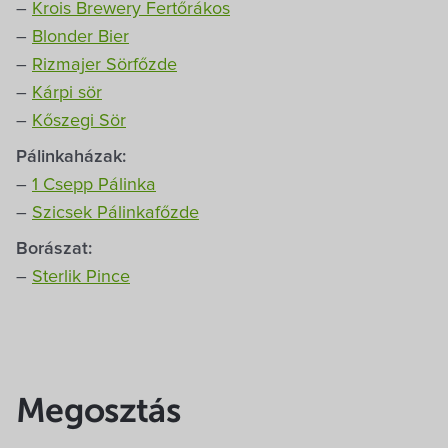
–
Krois Brewery Fertőrákos
–
Blonder Bier
–
Rizmajer Sörfőzde
–
Kárpi sör
–
Kőszegi Sör
Pálinkaházak:
–
1 Csepp Pálinka
–
Szicsek Pálinkafőzde
Borászat:
–
Sterlik Pince
Megosztás