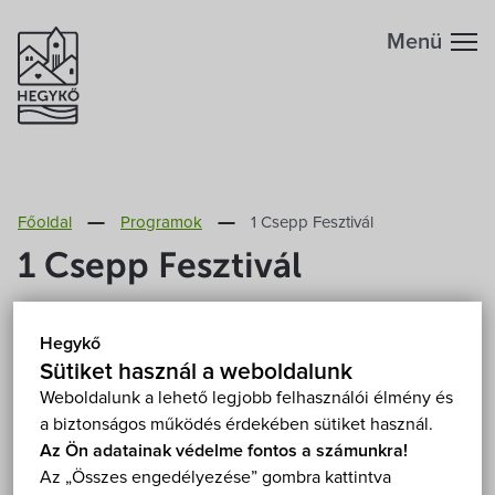
Menü
Hegykőről
Főoldal
Programok
1 Csepp Fesztivál
Megközelítés
Szabadidő
1 Csepp Fesztivál
Fontos telefonszámok
Szállások
2026. június 12.-14. 16:00
Hegykő
Hegykő, Széchenyi Ödön park 9437 Hegykő,
Földrajzi adottság
Sütiket használ a weboldalunk
Kossuth Lajos utca 76.
Éttermek
Mutasd a térképen
Weboldalunk a lehető legjobb felhasználói élmény és
Ingyenes
a biztonságos működés érdekében sütiket használ.
Éghajlat
Programok
Az Ön adatainak védelme fontos a számunkra!
Az „Összes engedélyezése” gombra kattintva
Hegykő történelme