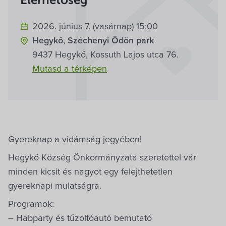
Elérhetőség
Villa Igku Kft.
2026. június 7. (vasárnap) 15:00
Közérdekű adatok
Hegykő, Széchenyi Ödön park
9437 Hegykő, Kossuth Lajos utca 76.
Pályázatok
Mutasd a térképen
Dokumentumok
Gyereknap a vidámság jegyében!
Hegykő Község Önkormányzata szeretettel vár
minden kicsit és nagyot egy felejthetetlen
gyereknapi mulatságra.
Programok:
– Habparty és tűzoltóautó bemutató