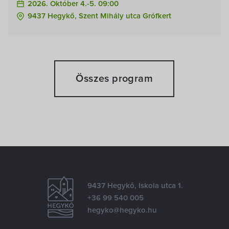
2026. Október 4.-5. 09:00
9437 Hegykő, Szent Mihály utca Grófkert
Összes program
9437 Hegykő, Iskola utca 1.
+36 99 540 005
hegyko@hegyko.hu