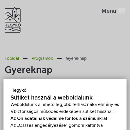
Menü
Hegykőről
Főoldal
Programok
Gyereknap
Megközelítés
Szabadidő
Gyereknap
Fontos telefonszámok
Szállások
2026. június 7. (vasárnap) 15:00
Hegykő
Hegykő, Széchenyi Ödön park 9437 Hegykő,
Földrajzi adottság
Sütiket használ a weboldalunk
Kossuth Lajos utca 76.
Éttermek
Mutasd a térképen
Weboldalunk a lehető legjobb felhasználói élmény és
Ingyenes
a biztonságos működés érdekében sütiket használ.
Éghajlat
Programok
Az Ön adatainak védelme fontos a számunkra!
Az „Összes engedélyezése” gombra kattintva
Hegykő történelme