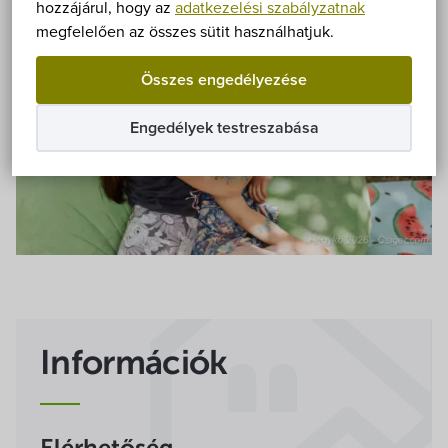
Önkormányzat
hozzájárul, hogy az
adatkezelési szabályzatnak
megfelelően az összes sütit használhatjuk.
Hírek
Összes engedélyezése
eÜgyintézés
Engedélyek testreszabása
Önkormányzati hivatal
Képviselő-testület
Választási információk
Közoktatási Intézmények
Információk
Egyesületek, alapítványok