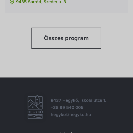
9435 Sarród, Szeder u. 3.
Összes program
9437 Hegykő, Iskola utca 1.
+36 99 540 005
hegyko@hegyko.hu