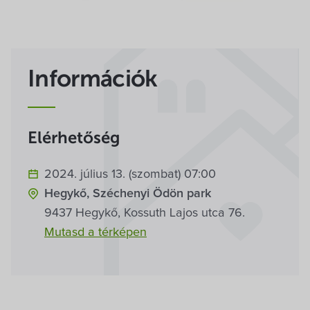
Villa Igku Kft.
Közérdekű adatok
Információk
Pályázatok
Dokumentumok
Elérhetőség
2024. július 13. (szombat) 07:00
Hegykő, Széchenyi Ödön park
9437 Hegykő, Kossuth Lajos utca 76.
Mutasd a térképen