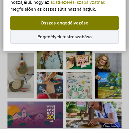
Önkormányzat
hozzájárul, hogy az
adatkezelési szabályzatnak
megfelelően az összes sütit használhatjuk.
Hírek
Összes engedélyezése
eÜgyintézés
Engedélyek testreszabása
Önkormányzati hivatal
Képviselő-testület
Választási információk
Közoktatási Intézmények
Egyesületek, alapítványok