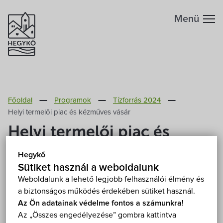
Menü
Hegykőről
Főoldal
Programok
Tízforrás 2024
Megközelítés
Szabadidő
Helyi termelői piac és kézműves vásár
Helyi termelői piac és
Fontos telefonszámok
Szállások
kézműves vásár
Hegykő
Földrajzi adottság
Sütiket használ a weboldalunk
Éttermek
2024. július 13. (szombat) 07:00
Weboldalunk a lehető legjobb felhasználói élmény és
Hegykő, Széchenyi Ödön park 9437 Hegykő,
a biztonságos működés érdekében sütiket használ.
Éghajlat
Programok
Kossuth Lajos utca 76.
Mutasd a térképen
Az Ön adatainak védelme fontos a számunkra!
Az „Összes engedélyezése” gombra kattintva
Ingyenes
Foglalkozás
Szabadtéri
Hegykő történelme