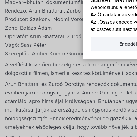
Sütiket használ
Magyar–bhutáni dokumentumfilm, 94 perc, 2024.
Weboldalunk a lehető
Rendező: Arun Bhattarai, Zurbó Dorottya
Az Ön adatainak véd
Producer: Szakonyi Noémi Veronika, Vincze Máté Artur
Az „Összes engedélye
Zene: Balázs Ádám
az összes sütit haszná
Operatőr: Arun Bhattarai, Zurbó Dorottya
Engedél
Vágó: Sass Péter
Szereplők: Amber Kumar Gurung, Guna Raj Kuikel
A vetítést követően beszélgetés a film hangmérnökével
dolgozott a filmen, ismeri a készítés körülményeit, sok
Arun Bhattarai és Zurbó Dorottya rendezők dokument
éveiben járó boldogságügynök, Amber Gurung életét 
számláló, apró himalájai királyságban, Bhutánban ugy
munkatársai járják az országot, és négyórás kérdőív se
boldogságszintjét. Ennek eredményéből dolgozzák ki az 
amelyeknek elsődleges célja, hogy tovább növeljék a 