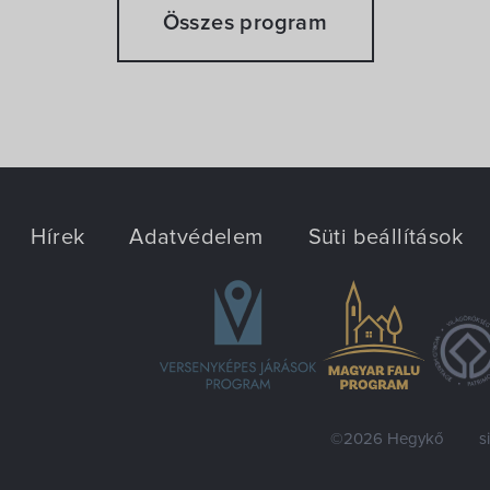
Összes program
Hírek
Adatvédelem
Süti beállítások
©2026 Hegykő
s