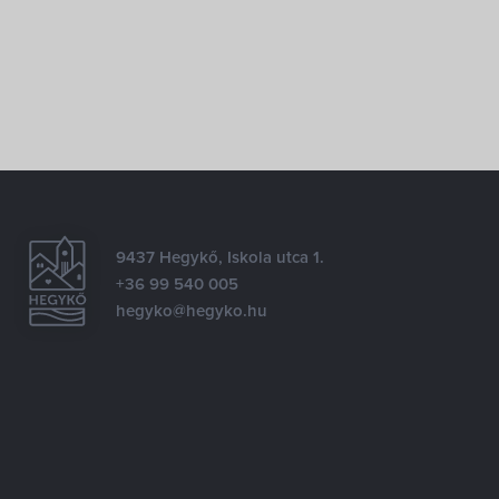
9437 Hegykő, Iskola utca 1.
+36 99 540 005
hegyko@hegyko.hu