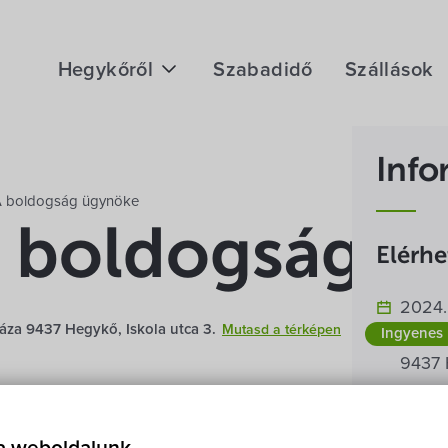
Hegykőről
Szabadidő
Szállások
Megközelítés
Info
Fontos telefonszámok
A boldogság ügynöke
Földrajzi adottság
A boldogság ü
Elérh
Éghajlat
2024. 
Hegykő történelme
áza 9437 Hegykő, Iskola utca 3.
Mutasd a térképen
Ingyenes
Hegyk
9437 