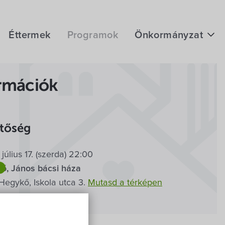
Éttermek
Programok
Önkormányzat
Hírek
rmációk
eÜgyintézés
Önkormányzati hivatal
gynöke
etőség
Képviselő-testület
július 17. (szerda) 22:00
Választási információk
Film
Szabadtéri
ő, János bácsi háza
Közoktatási Intézmények
Hegykő, Iskola utca 3.
Mutasd a térképen
Egyesületek, alapítványok