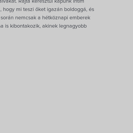
alvakat. Rajta keresztül kapunk intim
, hogy mi teszi őket igazán boldoggá, és
t során nemcsak a hétköznapi emberek
a is kibontakozik, akinek legnagyobb