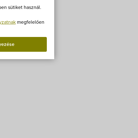
Villa Igku Kft.
en sütiket használ.
Közérdekű adatok
yzatnak
megfelelően
Pályázatok
yezése
Dokumentumok