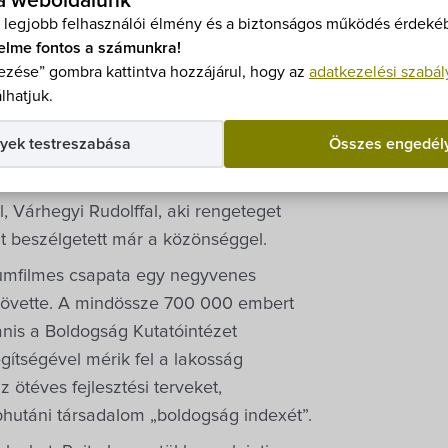
 a weboldalunk
 legjobb felhasználói élmény és a biztonságos működés érdekéb
elme fontos a számunkra!
, Arun Bhattarai
zése” gombra kattintva hozzájárul, hogy az
adatkezelési szabál
lhatjuk.
yek testreszabása
Összes engedél
, Várhegyi Rudolffal, aki rengeteget
at beszélgetett már a közönséggel.
umfilmes csapata egy negyvenes
követte. A mindössze 700 000 embert
anis a Boldogság Kutatóintézet
gítségével mérik fel a lakosság
ötéves fejlesztési terveket,
bhutáni társadalom „boldogság indexét”.