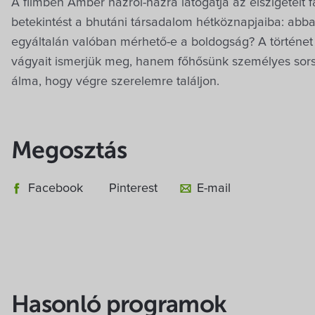
A filmben Amber házról-házra látogatja az elszigetelt f
betekintést a bhutáni társadalom hétköznapjaiba: abba
egyáltalán valóban mérhető-e a boldogság? A történe
vágyait ismerjük meg, hanem főhősünk személyes sors
álma, hogy végre szerelemre találjon.
Megosztás
Facebook
Pinterest
E-mail
Hasonló programok