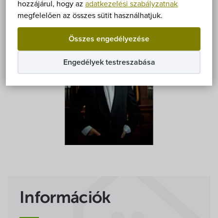
Önkormányzat
hozzájárul, hogy az
adatkezelési szabályzatnak
megfelelően az összes sütit használhatjuk.
Hírek
Összes engedélyezése
eÜgyintézés
Engedélyek testreszabása
Önkormányzati hivatal
Képviselő-testület
Választási információk
Közoktatási Intézmények
Egyesületek, alapítványok
Információk