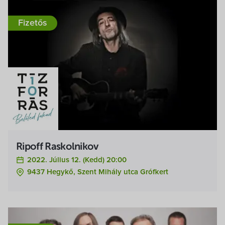
Fizetős
Ripoff Raskolnikov
2022. Július 12. (kedd) 20:00
9437 Hegykő, Szent Mihály utca Grófkert