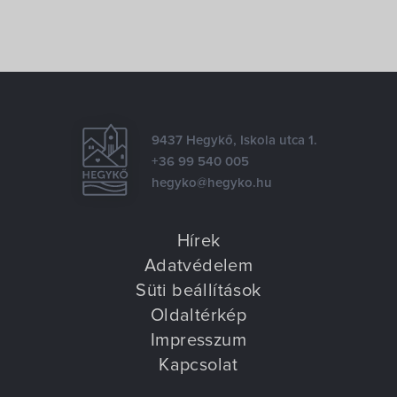
9437 Hegykő, Iskola utca 1.
+36 99 540 005
hegyko@hegyko.hu
Hírek
Adatvédelem
Süti beállítások
Oldaltérkép
Impresszum
Kapcsolat