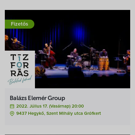
Fizetős
Balázs Elemér Group
2022. Július 17. (vasárnap) 20:00
9437 Hegykő, Szent Mihály utca Grófkert