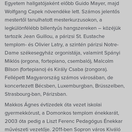
Egyetem hallgatójaként előbb Guido Mayer, majd
Wolfgang Capek növendéke lett. Számos jelentős
mestertől tanulhatott mesterkurzusokon, a
legkülönfélébb billentyűs hangszereken – közéjük
tartozik Jean Guillou, a párizsi St. Eustache
templom- és Olivier Latry, a szintén párizsi Notre-
Dame székesegyház orgonistája, valamint Spányi
Miklós (orgona, fortepiano, csembaló), Malcolm
Bilson (fortepiano) és Király Csaba (zongora).
Fellépett Magyarország számos városában, de
koncertezett Bécsben, Luxemburgban, Brüsszelben,
Strasbourg-ban, Párizsban.
Makkos Ágnes évtizedek óta vezet iskolai
gyermekkórust, a Domonkos templom énekkarát,
2003 óta pedig a Liszt Ferenc Pedagógus Énekkar
művészeti vezetője. 2011-ben Sopron város Kiváló