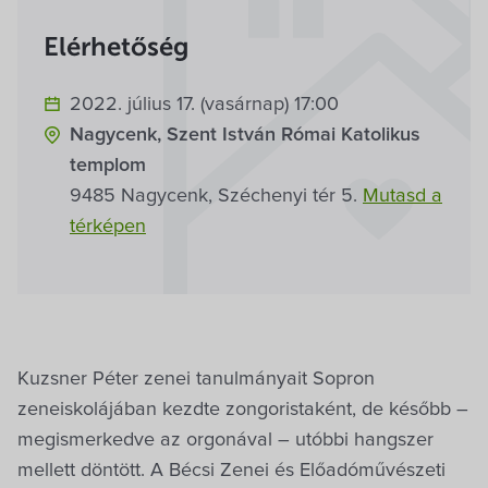
Villa Igku Kft.
Elérhetőség
Közérdekű adatok
2022. július 17. (vasárnap) 17:00
Pályázatok
Nagycenk, Szent István Római Katolikus
templom
Dokumentumok
9485 Nagycenk, Széchenyi tér 5.
Mutasd a
térképen
Kuzsner Péter zenei tanulmányait Sopron
zeneiskolájában kezdte zongoristaként, de később –
megismerkedve az orgonával – utóbbi hangszer
mellett döntött. A Bécsi Zenei és Előadóművészeti