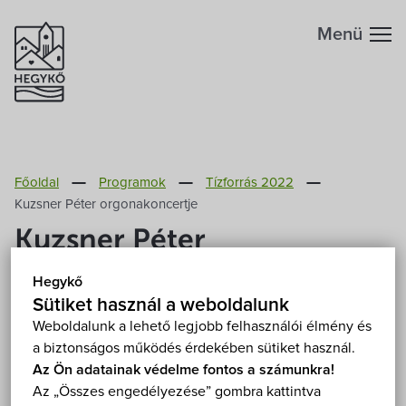
Menü
Hegykőről
Főoldal
Programok
Tízforrás 2022
Megközelítés
Szabadidő
Kuzsner Péter orgonakoncertje
Kuzsner Péter
Fontos telefonszámok
Szállások
orgonakoncertje
Hegykő
Földrajzi adottság
Sütiket használ a weboldalunk
Éttermek
2022. július 17. (vasárnap) 17:00
Weboldalunk a lehető legjobb felhasználói élmény és
Nagycenk, Szent István Római Katolikus templom
a biztonságos működés érdekében sütiket használ.
Éghajlat
Programok
9485 Nagycenk, Széchenyi tér 5.
Mutasd a térképen
Az Ön adatainak védelme fontos a számunkra!
Az „Összes engedélyezése” gombra kattintva
Ingyenes
Fedett helyen
Koncert
Hegykő történelme