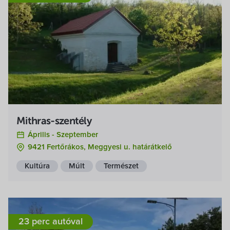
Mithras-szentély
Április -
Szeptember
9421 Fertőrákos, Meggyesi u. határátkelő
Kultúra
Múlt
Természet
23 perc autóval