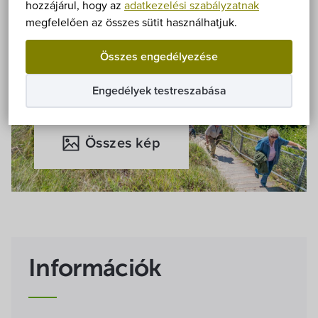
Önkormányzat
hozzájárul, hogy az
adatkezelési szabályzatnak
megfelelően az összes sütit használhatjuk.
Hírek
Összes engedélyezése
eÜgyintézés
Engedélyek testreszabása
Önkormányzati hivatal
Összes kép
Képviselő-testület
Választási információk
Közoktatási Intézmények
Információk
Egyesületek, alapítványok