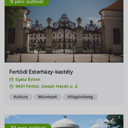
9 perc autóval
Fertődi Esterházy-kastély
Egész Évben
9431 Fertőd, Joseph Haydn u. 2.
Kultúra
Művészet
Világörökség
33 perc autóval