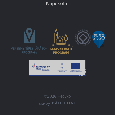
Kapcsolat
©2026 Hegykő
site by