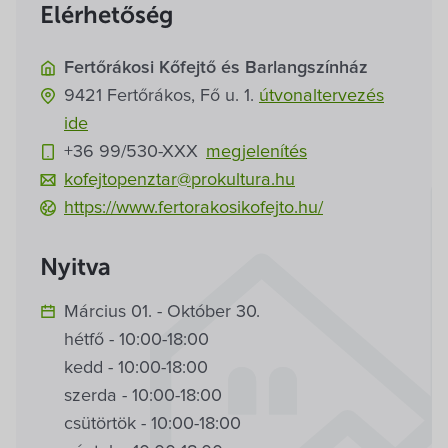
Villa Igku Kft.
Elérhetőség
Közérdekű adatok
Fertőrákosi Kőfejtő és Barlangszínház
9421
Fertőrákos,
Fő u. 1.
útvonaltervezés
Pályázatok
ide
+36 99/530-
XXX
megjelenítés
Dokumentumok
kofejtopenztar@prokultura.hu
https://www.fertorakosikofejto.hu/
Nyitva
Március 01. - Október 30.
hétfő - 10:00-18:00
kedd - 10:00-18:00
szerda - 10:00-18:00
csütörtök - 10:00-18:00