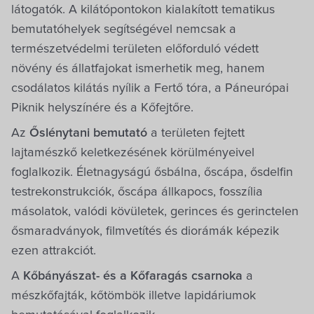
látogatók. A kilátópontokon kialakított tematikus
bemutatóhelyek segítségével nemcsak a
természetvédelmi területen előforduló védett
növény és állatfajokat ismerhetik meg, hanem
csodálatos kilátás nyílik a Fertő tóra, a Páneurópai
Piknik helyszínére és a Kőfejtőre.
Az
Őslénytani bemutató
a területen fejtett
lajtamészkő keletkezésének körülményeivel
foglalkozik. Életnagyságú ősbálna, őscápa, ősdelfin
testrekonstrukciók, őscápa állkapocs, fosszília
másolatok, valódi kövületek, gerinces és gerinctelen
ősmaradványok, filmvetítés és diorámák képezik
ezen attrakciót.
A
Kőbányászat- és a Kőfaragás csarnoka
a
mészkőfajták, kőtömbök illetve lapidáriumok