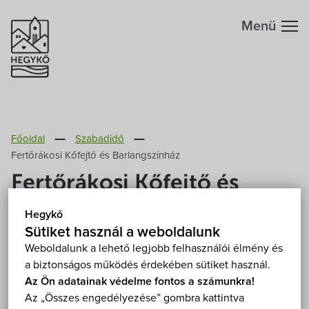
Menü
Hegykőről
Főoldal
Szabadidő
Megközelítés
Szabadidő
Fertőrákosi Kőfejtő és Barlangszínház
Fertőrákosi Kőfejtő és
Fontos telefonszámok
Szállások
Barlangszínház
Hegykő
Földrajzi adottság
Sütiket használ a weboldalunk
Éttermek
9421 Fertőrákos, Fő u. 1.
Mutasd a térképen
Weboldalunk a lehető legjobb felhasználói élmény és
a biztonságos működés érdekében sütiket használ.
Éghajlat
Programok
Az Ön adatainak védelme fontos a számunkra!
Az „Összes engedélyezése” gombra kattintva
Hegykő történelme