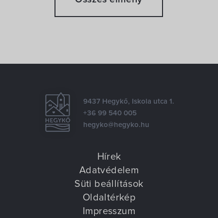
9437 Hegykő, Iskola utca 1.
+36 99 540 005
hegyko@hegyko.hu
Hírek
Adatvédelem
Süti beállítások
Oldaltérkép
Impresszum