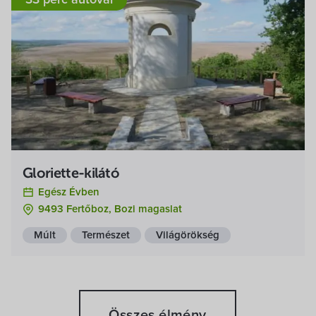
Gloriette-kilátó
Egész Évben
9493 Fertőboz, Bozi magaslat
Múlt
Természet
Világörökség
Összes élmény