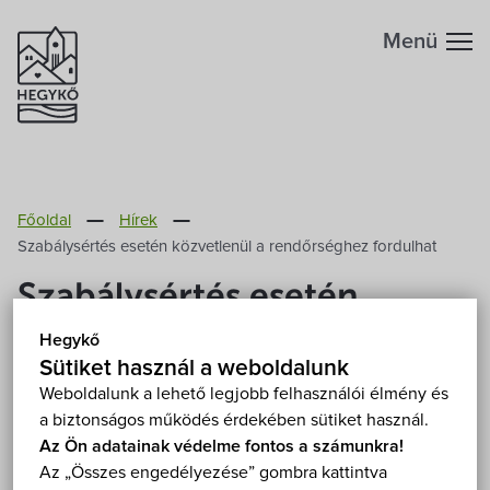
Menü
Hegykőről
Főoldal
Hírek
Megközelítés
Szabadidő
Szabálysértés esetén közvetlenül a rendőrséghez fordulhat
Szabálysértés esetén
Fontos telefonszámok
Szállások
közvetlenül a
Hegykő
Földrajzi adottság
Sütiket használ a weboldalunk
rendőrséghez fordulhat
Éttermek
Weboldalunk a lehető legjobb felhasználói élmény és
a biztonságos működés érdekében sütiket használ.
Éghajlat
2020. Március 1.
Programok
Az Ön adatainak védelme fontos a számunkra!
Az „Összes engedélyezése” gombra kattintva
Hegykő történelme