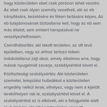
Villa Igku Kft.
hogy közterületen ebet csak pórázon lehet vezetni.
Az ebet csak olyan személy vezetheti, aki az eb
Közérdekű adatok
irányítására, kezelésére és féken tartására képes. Az
eb tulajdonosának biztosítania kell, hogy az eb sem
Pályázatok
más állatot, sem embert harapásával ne
veszélyeztethessen.
Dokumentumok
Csendháborítás: aki lakott területen, az ott levő
épületben, vagy az ahhoz tartozó telken
indokolatlanul zajt okoz, amely alkalmas arra, hogy
mások nyugalmát zavarja, szabálysértést követ el.
Köztisztasági szabálysértés: Aki közterületen
szemetel, települési hulladékot a közterületen
engedély nélkül lerak, elhelyez, vagy nem a kijelölt
lerakóhelyen rak le, szabálysértést követ el. A
szabálysértést az is elköveti, aki a felügyelete alatt