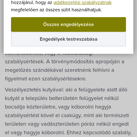
Önkormányzat
2020. március 1-től módosult a szabálysértési
hozzájárul, hogy az
adatkezelési szabályzatnak
megfelelően az összes sütit használhatjuk.
törvény, ennek megfelelően általános szabálysértési
Hírek
hatóságként a jövőben a rendőrség jár el. Így, a
Összes engedélyezése
rendőrség hatáskörébe tartoznak a leggyakrabban
eÜgyintézés
előforduló olyan közrend elleni szabálysértések,
Engedélyek testreszabása
mint a kutyával történő veszélyeztetés, a
Önkormányzati hivatal
csendháborítás, vagy a köztisztasági
szabálysértések. A törvénymódosítás apropóján a
Képviselő-testület
megelőzés szándékával szeretnénk felhívni a
figyelmet ezen szabálysértésekre.
Választási információk
Veszélyeztetés kutyával: aki a felügyelete alatt álló
kutyát a település belterületén felügyelet nélkül
Közoktatási Intézmények
bocsátja közterületre, vagy kóborolni hagyja
szabálysértést követ el csakúgy, mint aki természeti
Egyesületek, alapítványok
területen vagy vadászterületen póráz nélkül engedi
el vagy hagyja kóborolni. Ehhez kapcsolódó szabály,