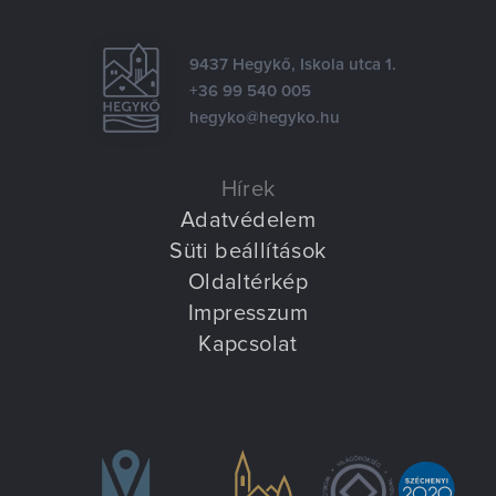
9437 Hegykő, Iskola utca 1.
+36 99 540 005
hegyko@hegyko.hu
Hírek
Adatvédelem
Süti beállítások
Oldaltérkép
Impresszum
Kapcsolat