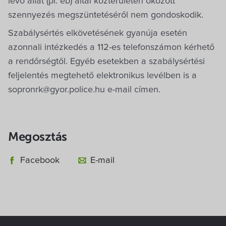
lévő állat (pl. eb) által közterületen okozott
szennyezés megszüntetéséről nem gondoskodik.
Szabálysértés elkövetésének gyanúja esetén
azonnali intézkedés a 112-es telefonszámon kérhető
a rendőrségtől. Egyéb esetekben a szabálysértési
feljelentés megtehető elektronikus levélben is a
sopronrk@gyor.police.hu e-mail címen.
Megosztás
Facebook
E-mail