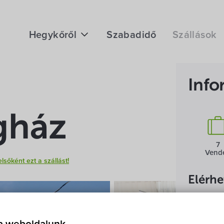
Hegykőről
Szabadidő
Szállások
Megközelítés
Info
Fontos telefonszámok
Földrajzi adottság
gház
Éghajlat
7
Vend
Hegykő történelme
elsőként ezt a szállást!
Elérh
Gubó
9437