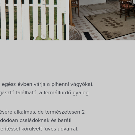
gész évben várja a pihenni vágyókat.
ásztó található, a termálfürdő gyalog
ezésére alkalmas, de természetesen 2
dódóan családoknak és baráti
rítéssel körülvett füves udvarral,