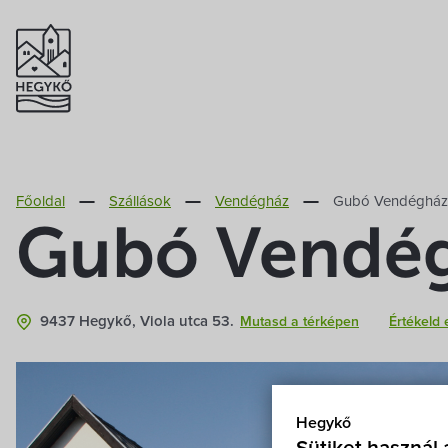
Főoldal
Szállások
Vendégház
Gubó Vendégház
Gubó Vendé
9437 Hegykő, Viola utca 53.
Mutasd a térképen
Értékeld 
Hegykő