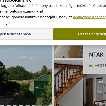
 a weboldalunk
+36 3
 legjobb felhasználói élmény és a biztonságos működés érdekéb
+36 3
elme fontos a számunkra!
gubo
zése” gombra kattintva hozzájárul, hogy az
adatkezelési szabál
lhatjuk.
Nyitva
yek testreszabása
Összes engedél
Egész
NTAK
Regis