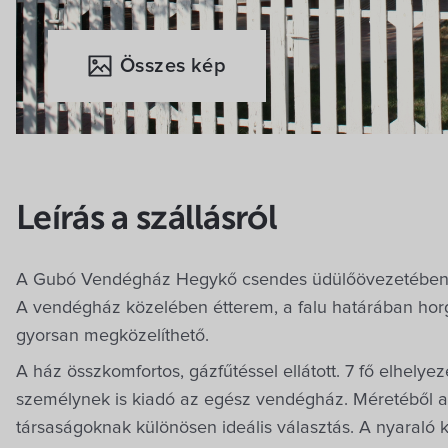
Összes kép
Leírás a szállásról
A Gubó Vendégház Hegykő csendes üdülőövezetében e
A vendégház közelében étterem, a falu határában horg
gyorsan megközelíthető.
A ház összkomfortos, gázfűtéssel ellátott. 7 fő elhely
személynek is kiadó az egész vendégház. Méretéből a
társaságoknak különösen ideális választás. A nyaraló ke