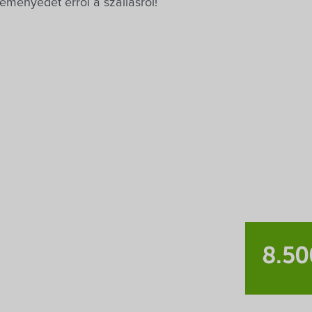
eményedet erről a szállásról!
.: gyermek életkora, ellátás, egyéb kérés…)
et
*
karakterrel jelöltük
szpénz: forint
ésével Ön elfogadja az
Adatkezelési tájékoztató
t.
öm
8.50
l cím
*
arkolás