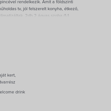
 pincével rendelkezik. Amit a földszinti
holdas tv, jól felszerelt konyha, étkező,
limatizáltak, 2db 2 ágyas szoba (1-1
gyal, 1 különálló ággyal) közül lehet
ját kert,
dvarrész
elcome drink
kérés