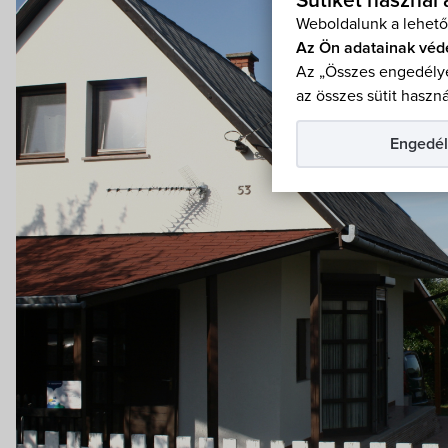
Sütiket használ
Weboldalunk a lehető
Az Ön adatainak véd
Az „Összes engedélye
az összes sütit haszná
Engedél