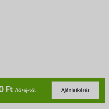
0 Ft
Ajánlatkérés
/fő/éj-től