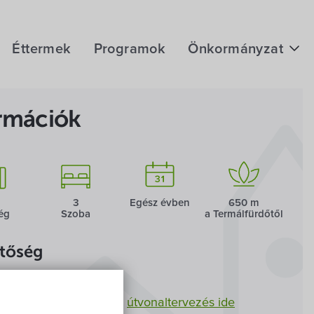
Éttermek
Programok
Önkormányzat
Hírek
rmációk
eÜgyintézés
Önkormányzati hivatal
Képviselő-testület
3
Egész évben
650 m
ég
Szoba
a Termál­fürdőtől
Választási információk
etőség
Közoktatási Intézmények
 Vendégház
Egyesületek, alapítványok
Hegykő,
Viola utca 53.
útvonaltervezés ide