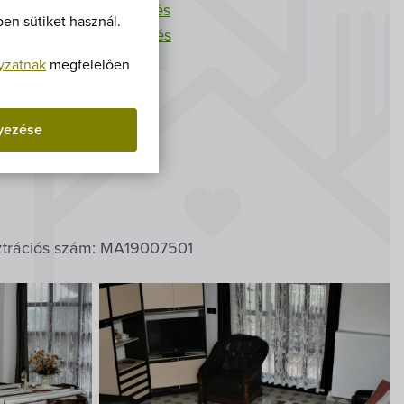
Villa Igku Kft.
0/281-
XXX
megjelenítés
en sütiket használ.
3/478-
XXX
megjelenítés
Közérdekű adatok
ne@gmail.com
yzatnak
megfelelően
Pályázatok
yezése
Dokumentumok
 évben
ztrációs szám: MA19007501