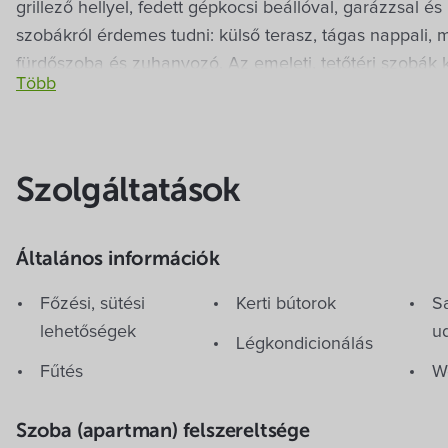
grillező hellyel, fedett gépkocsi beállóval, garázzsal és
szobákról érdemes tudni: külső terasz, tágas nappali, mű
fürdőszoba és zuhanyozó. Az emeleti, tetőtéri szobák k
különálló ággyal) illetve 1db 3 ágyas szoba (1 francia ág
választani.
Szolgáltatások
Általános információk
Főzési, sütési
Kerti bútorok
Sa
lehetőségek
u
Légkondicionálás
Fűtés
W
Ajánlat
Szoba (apartman) felszereltsége