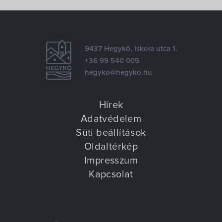
Wellness & beauty & Spa szolgáltatások
Finn-szauna
Infra kabin
9437 Hegykő, Iskola utca 1.
+36 99 540 005
hegyko@hegyko.hu
Hírek
Adatvédelem
Süti beállítások
Oldaltérkép
Impresszum
Kapcsolat