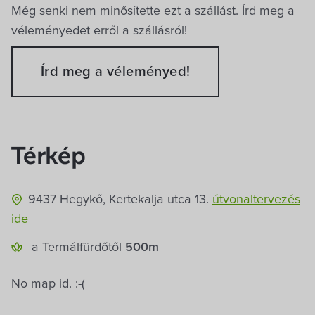
Még senki nem minősítette ezt a szállást. Írd meg a
Beszélt nyelvek
véleményedet erről a szállásról!
Angol
Magyar
Írd meg a véleményed!
Ellátás, főzési-sütési lehetőségek
Grill, tűzrakóhely
Konyha saját
ellátásra
Térkép
Fizetési lehetőségek
9437 Hegykő, Kertekalja utca 13.
útvonaltervezés
ide
Átutalás
Készpénz: forint
a Termál­fürdőtől
500m
K&H Szép Kártya
MKB Szép Kártya
No map id. :-(
Készpénz: euró
OTP SZÉP Kártya