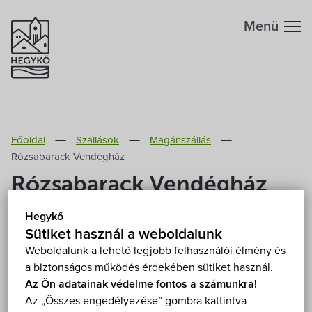
Menü
Hegykőről
Főoldal
Szállások
Magánszállás
Megközelítés
Szabadidő
Rózsabarack Vendégház
Rózsabarack Vendégház
Fontos telefonszámok
Szállások
Hegykő
Földrajzi adottság
Sütiket használ a weboldalunk
Éttermek
Weboldalunk a lehető legjobb felhasználói élmény és
9437 Hegykő, Kertekalja utca 13.
Mutasd a térképen
a biztonságos működés érdekében sütiket használ.
Éghajlat
Programok
Az Ön adatainak védelme fontos a számunkra!
Értékeld elsőként ezt a szállást!
Az „Összes engedélyezése” gombra kattintva
Hegykő történelme