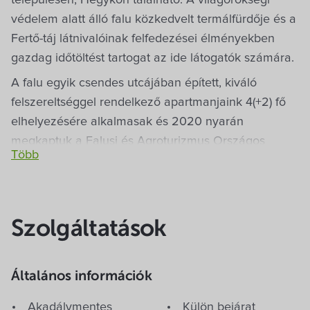
védelem alatt álló falu közkedvelt termálfürdője és a
Fertő-táj látnivalóinak felfedezései élményekben
gazdag időtöltést tartogat az ide látogatók számára.
A falu egyik csendes utcájában épített, kiváló
felszereltséggel rendelkező apartmanjaink 4(+2) fő
elhelyezésére alkalmasak és 2020 nyarán
megkaptuk a Falusi és Agroturizmus Országos
Szövetségre által létrehozott 4 napraforgós
minősítést, mely vendégeink számára is garantálja a
minőségi vendéglátást. A kialakításuk során különös
figyelmet fordítottunk a Fertőparti települések
Szolgáltatások
építészeti jegyeinek megtartására. Épületeiken
egyszerre jelenik meg a hagyomány és a
Általános információk
modernitás. A termálfürdőtől 5 perc sétányira
található házaink nyugodt környezetben kellemes
Akadálymentes
Külön bejárat