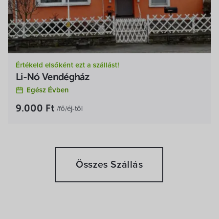
Parkolás
Parkolás zárt
udvarban
Értékeld elsőként ezt a szállást!
Sportolási lehetőségek (a szállás saját
Li-Nó Vendégház
attrakciója)
Egész Évben
Foci
Tollaslabda
9.000 Ft
/fő/éj-től
Szép Kártya fizetési zsebek
Szabadidő zseb
Vendéglátás zseb
Összes Szállás
(alszámla)
(alszámla)
Szállás zseb
(alszámla)