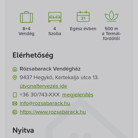
Villa Igku Kft.
Közérdekű adatok
8+4
4
Egész évben
500 m
Vendég
Szoba
a Termál­
Pályázatok
fürdőtől
Dokumentumok
Elérhetőség
Rózsabarack Vendégház
9437
Hegykő,
Kertekalja utca 13.
útvonaltervezés ide
+36 30/743-
XXX
megjelenítés
info@rozsabarack.hu
https://www.rozsabarack.hu
Nyitva