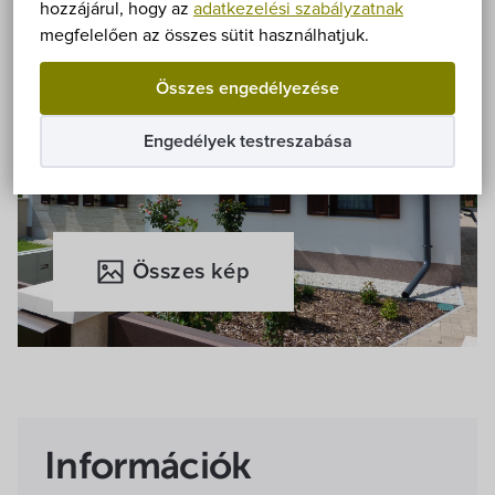
Önkormányzat
hozzájárul, hogy az
adatkezelési szabályzatnak
megfelelően az összes sütit használhatjuk.
Hírek
Összes engedélyezése
eÜgyintézés
Engedélyek testreszabása
Önkormányzati hivatal
Képviselő-testület
Összes kép
Választási információk
Közoktatási Intézmények
Egyesületek, alapítványok
Információk