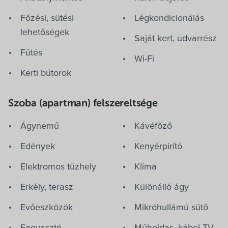
kikapcsolódást biztosítanak a pihenésre vágyóknak.
Főzési, sütési
Légkondicionálás
kérés
lehetőségek
Saját kert, udvarrész
Jöjjön el a Fertőpartra és fedezze fel a környék
Fűtés
ack Vendégház
látnivalóit!
Wi-Fi
Kertekalja utca 13.
Kerti bútorok
Szoba (apartman) felszereltsége
*
Távozás dátuma
*
Mi történi
árajánlato
Ágynemű
Kávéfőző
kérek?
Edények
Kenyérpirító
m az érkezésem, távozásom dátumát.
1. Az űrlap elküldé
árajánlatot a válasz
Elektromos tűzhely
Klíma
küldjük el.
Telefon
*
Erkély, terasz
Különálló ágy
2. A válasz így köz
szállásadótól érkez
Evőeszközök
Mikróhullámú sütő
Szolgáltatásunk ne
Fagyasztó
Műholdas, kábel TV