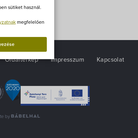
Villa Igku Kft.
en sütiket használ.
Közérdekű adatok
yzatnak
megfelelően
Pályázatok
yezése
Dokumentumok
Oldaltérkép
Impresszum
Kapcsolat
ite by