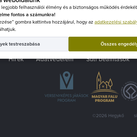
 a weboldalunk
 legjobb felhasználói élmény és a biztonságos működés érdekéb
elme fontos a számunkra!
zése” gombra kattintva hozzájárul, hogy az
adatkezelési szabál
lhatjuk.
yek testreszabása
Összes engedél
Hírek
Adatvédelem
Süti beállítások
©2026 Hegykő
s