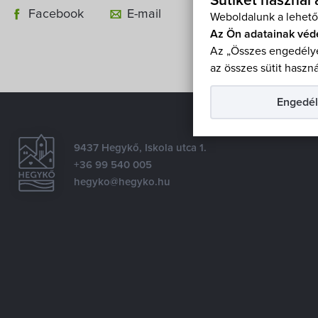
Sütiket használ
Facebook
E-mail
Weboldalunk a lehető
Az Ön adatainak véd
Az „Összes engedélye
az összes sütit haszná
Engedél
9437 Hegykő, Iskola utca 1.
+36 99 540 005
hegyko@hegyko.hu