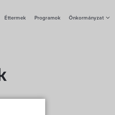
Éttermek
Programok
Önkormányzat
Hírek
eÜgyintézés
Önkormányzati hivatal
Képviselő-testület
k
Választási információk
Közoktatási Intézmények
Egyesületek, alapítványok