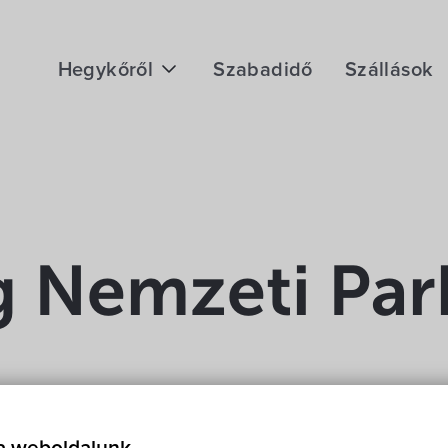
Hegykőről
Szabadidő
Szállások
Megközelítés
Fontos telefonszámok
Földrajzi adottság
Éghajlat
g Nemzeti Par
Hegykő történelme