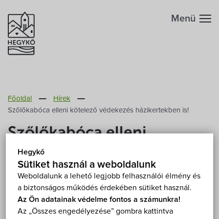
Menü
Hegykőről
Főoldal
Hírek
Megközelítés
Szabadidő
Szőlőkabóca elleni kötelező védekezés házikertekben is!
Szőlőkabóca elleni
Fontos telefonszámok
Szállások
kötelező védekezés
Hegykő
Földrajzi adottság
Sütiket használ a weboldalunk
házikertekben is!
Éttermek
Weboldalunk a lehető legjobb felhasználói élmény és
a biztonságos működés érdekében sütiket használ.
Éghajlat
2026. Június 3.
Programok
Az Ön adatainak védelme fontos a számunkra!
Az „Összes engedélyezése” gombra kattintva
Hegykő történelme