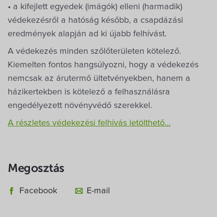
Villa Igku Kft.
• a kifejlett egyedek (imágók) elleni (harmadik)
védekezésről a hatóság később, a csapdázási
Közérdekű adatok
eredmények alapján ad ki újabb felhívást.
A védekezés minden szőlőterületen kötelező.
Pályázatok
Kiemelten fontos hangsúlyozni, hogy a védekezés
nemcsak az árutermő ültetvényekben, hanem a
Dokumentumok
házikertekben is kötelező a felhasználásra
engedélyezett növényvédő szerekkel.
A részletes védekezési felhívás letölthető…
Megosztás
Facebook
E-mail