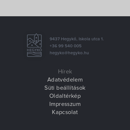
9437 Hegykő, Iskola utca 1.
+36 99 540 005
hegyko@hegyko.hu
Hírek
Adatvédelem
Süti beállítások
Oldaltérkép
Impresszum
Kapcsolat