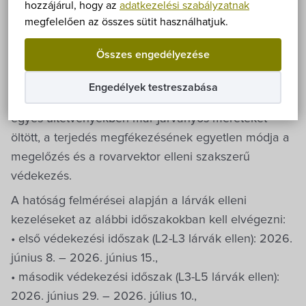
Önkormányzat
Az amerikai szőlőkabóca (Scaphoideus titanus)
hozzájárul, hogy az
adatkezelési szabályzatnak
megfelelően az összes sütit használhatjuk.
önmagában is kártevő, de az igazi veszélyt az
Hírek
jelenti, hogy terjeszti a szőlő aranyszínű sárgaság
Összes engedélyezése
(FD) betegségét okozó fitoplazmát. Ez a betegség
eÜgyintézés
jelenlegi ismereteink szerint gyógyíthatatlan, és a
Engedélyek testreszabása
fertőzött tőkék elpusztulásához vezet. A betegség
Önkormányzati hivatal
egyes ültetvényekben már járványos méreteket
öltött, a terjedés megfékezésének egyetlen módja a
Képviselő-testület
megelőzés és a rovarvektor elleni szakszerű
védekezés.
Választási információk
A hatóság felmérései alapján a lárvák elleni
kezeléseket az alábbi időszakokban kell elvégezni:
Közoktatási Intézmények
• első védekezési időszak (L2-L3 lárvák ellen): 2026.
június 8. – 2026. június 15.,
Egyesületek, alapítványok
• második védekezési időszak (L3-L5 lárvák ellen):
2026. június 29. – 2026. július 10.,