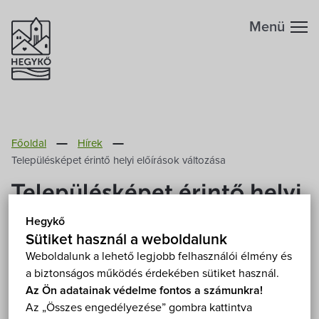
Menü
Hegykőről
Főoldal
Hírek
Megközelítés
Szabadidő
Településképet érintő helyi előírások változása
Településképet érintő helyi
Fontos telefonszámok
Szállások
előírások változása
Hegykő
Földrajzi adottság
Sütiket használ a weboldalunk
Éttermek
2023. Január 6.
Weboldalunk a lehető legjobb felhasználói élmény és
a biztonságos működés érdekében sütiket használ.
Éghajlat
Programok
Az Ön adatainak védelme fontos a számunkra!
A Képviselő-testület módosította a településképi
Az „Összes engedélyezése” gombra kattintva
Hegykő történelme
arculati kézikönyvet és a településkép védelméről