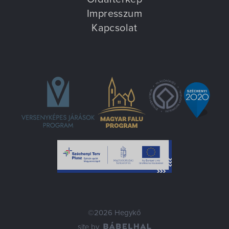
Impresszum
Kapcsolat
©2026 Hegykő
site by