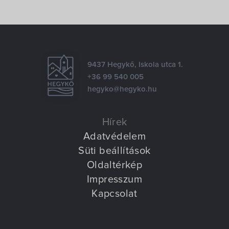
Villa Igku Kft.
Közérdekű adatok
Pályázatok
9437 Hegykő, Iskola utca 1.
+36 99 540 005
hegyko@hegyko.hu
Dokumentumok
Hírek
Adatvédelem
Süti beállítások
Oldaltérkép
Impresszum
Kapcsolat