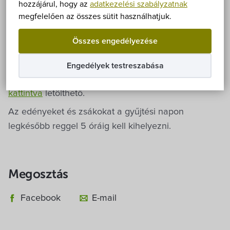
Önkormányzat
hozzájárul, hogy az
adatkezelési szabályzatnak
szerint – logisztikai okokból – 2026. július 1-jétől
megfelelően az összes sütit használhatjuk.
településünkön változnak a hulladékgyűjtés napjai.
Hírek
Összes engedélyezése
A változás a szelektív és zöldhulladék-gyűjtést érinti,
eÜgyintézés
a kukák ürítési napja továbbra is hétfő.
Engedélyek testreszabása
A július hónaptól érvényes
hulladéknaptár ide
Önkormányzati hivatal
kattintva
letölthető.
Az edényeket és zsákokat a gyűjtési napon
Képviselő-testület
legkésőbb reggel 5 óráig kell kihelyezni.
Választási információk
Megosztás
Közoktatási Intézmények
Facebook
E-mail
Egyesületek, alapítványok