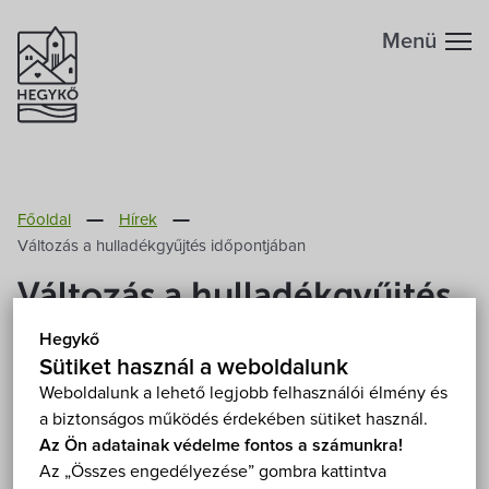
Menü
Hegykőről
Főoldal
Hírek
Megközelítés
Szabadidő
Változás a hulladékgyűjtés időpontjában
Változás a hulladékgyűjtés
Fontos telefonszámok
Szállások
időpontjában
Hegykő
Földrajzi adottság
Sütiket használ a weboldalunk
Éttermek
2026. Június 19.
Weboldalunk a lehető legjobb felhasználói élmény és
a biztonságos működés érdekében sütiket használ.
Éghajlat
Programok
Az Ön adatainak védelme fontos a számunkra!
Az STKH Sopron és Térsége Környezetvédelmi és
Az „Összes engedélyezése” gombra kattintva
Hegykő történelme
Hulladékgazdálkodási Nonprofit Kft. tájékoztatása