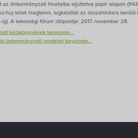
t az önkormányzati hivatalba eljuttatva papír alapon (9437
.hu) lehet megtenni, legkésőbb az összehívásra kerülő l
ig). A lakossági fórum időpontja: 2017. november 28.
lati kézikönyvének tervezete…
ló önkormányzati rendelet tervezete…