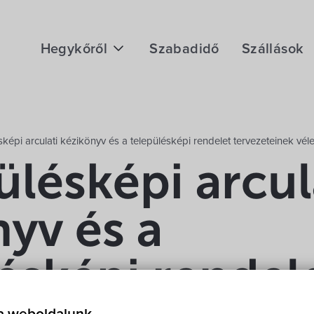
Hegykőről
Szabadidő
Szállások
Megközelítés
Fontos telefonszámok
sképi arculati kézikönyv és a településképi rendelet tervezeteinek v
Földrajzi adottság
ülésképi arcul
Éghajlat
yv és a
Hegykő történelme
ésképi rendel