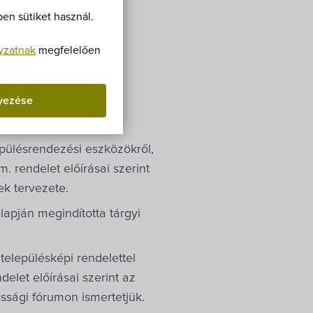
Villa Igku Kft.
en sütiket használ.
Közérdekű adatok
yzatnak
megfelelően
Pályázatok
yezése
Dokumentumok
elepülésrendezési eszközökről,
. rendelet előírásai szerint
ek tervezete.
apján megindította tárgyi
 településképi rendelettel
elet előírásai szerint az
ossági fórumon ismertetjük.