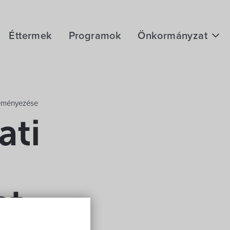
Éttermek
Programok
Önkormányzat
Hírek
eÜgyintézés
éleményezése
Önkormányzati hivatal
ati
Képviselő-testület
Választási információk
Közoktatási Intézmények
et
Egyesületek, alapítványok