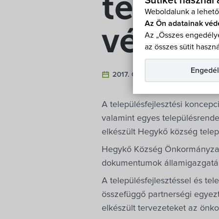
tervez
Sütiket használ
Weboldalunk a lehető
Az Ön adatainak véd
vélemé
Az „Összes engedélye
az összes sütit haszná
Engedél
2017. Október 1.
A településfejlesztési koncepci
valamint egyes településrendez
elkészült Hegykő község telep
Hegykő Község Önkormányzata a
dokumentumok államigazgatás
A településfejlesztéssel és tel
összefüggő partnerségi egyezte
elkészült tervezeteket az önko