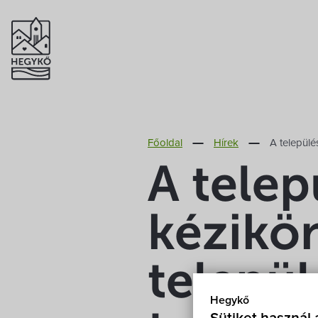
Főoldal
Hírek
A települé
A telep
kézikön
települ
Hegykő