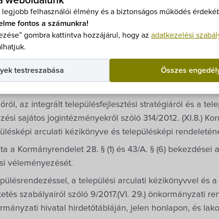
eteinek
 a weboldalunk
 legjobb felhasználói élmény és a biztonságos működés érdekéb
elme fontos a számunkra!
nyezése
zése” gombra kattintva hozzájárul, hogy az
adatkezelési szabál
lhatjuk.
yek testreszabása
Összes engedél
óról, az integrált településfejlesztési stratégiáról és a t
ési sajátos jogintézményekről szóló 314/2012. (XI.8.) Korm
ülésképi arculati kézikönyve és településképi rendeletén
 Kormányrendelet 28. § (1) és 43/A. § (6) bekezdései al
i véleményezését.
epülésrendezéssel, a települési arculati kézikönyvvel és a
tés szabályairól szóló 9/2017.(VI. 29.) önkormányzati rend
rmányzati hivatal hirdetőtábláján, jelen honlapon, és lak